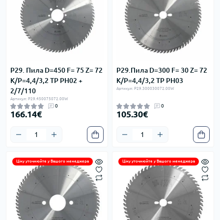
P29. Пила D=450 F= 75 Z= 72
P29.Пила D=300 F= 30 Z= 72
K/P=4,4/3,2 TP PH02 +
K/P=4,4/3,2 TP PH03
Артикул: P29.300030072.00W
2/7/110
Артикул: P29.450075072.00W
0
0
166.14€
105.30€
Ціну уточнюйте у Вашого менеджера
Ціну уточнюйте у Вашого менеджера