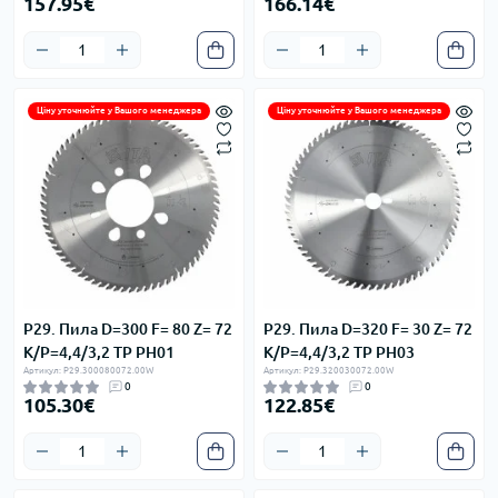
157.95€
166.14€
Ціну уточнюйте у Вашого менеджера
Ціну уточнюйте у Вашого менеджера
P29. Пила D=300 F= 80 Z= 72
P29. Пила D=320 F= 30 Z= 72
K/P=4,4/3,2 TP PH01
K/P=4,4/3,2 TP PH03
Артикул: P29.300080072.00W
Артикул: P29.320030072.00W
0
0
105.30€
122.85€