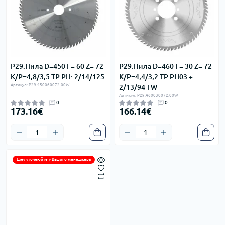
P29.Пила D=450 F= 60 Z= 72
P29.Пила D=460 F= 30 Z= 72
K/P=4,8/3,5 TP PH: 2/14/125
K/P=4,4/3,2 TP PH03 +
Артикул: P29.450060072.00W
2/13/94 TW
Артикул: P29.460030072.00W
0
0
173.16€
166.14€
Ціну уточнюйте у Вашого менеджера