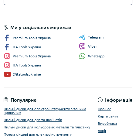
Ми у соціальних мережах
Telegram
Premium Tools Україна
Viber
ITA Tools Україна
Whatsapp
Premium Tools Україна
ITA Tools Україна
@itatoolsukraine
Популярне
Інформація
Пильні диски для електроінструменту з тонким
Про нас
пропилом
Карта сайту
Пильні диски для дсп та ламінатів
Виробники
Пильні диски для кольорових металів та пластику
Акції
Фрези кінцеві для електроінструменту