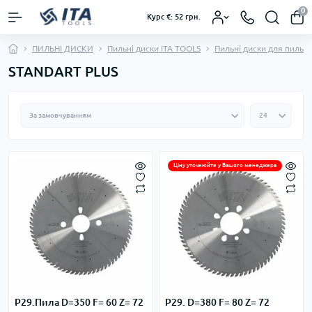
0
Курс €: 52 грн.
ПИЛЬНІ ДИСКИ
Пильні диски ІТА TOOLS
Пильні диски для пильн
STANDART PLUS
Ціну уточнюйте у Вашого менеджера
P29.Пила D=350 F= 60 Z= 72
P29. D=380 F= 80 Z= 72