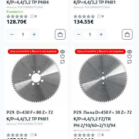
K/P=4,4/3,2 TP PH04
K/P=4,4/3,2 TP PH01
Артикул: P29.350060072.00W
Артикул: P29.380080072.00W
В наявності
0
0
128.70€
134.55€
Ціну уточнюйте у Вашого менеджера
Ціну уточнюйте у Вашого менеджера
P29. D=430 F= 80 Z= 72
P29. Пила D=450 F= 30 Z= 72
K/P=4,4/3,2 TP PH01
K/P=4,4/3,2 FZ/TR
Артикул: P29.430080072.00W
PH:2/10/60+2/13/94
Артикул: P29.450030072.00W
0
0