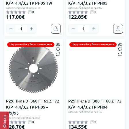
K/P=4,4/3,2 TP PH05 TW
K/P=4,4/3,2 TP PH05
Артикул: P29.320065060.01W
Артикул: P29.320065072.00W
0
0
117.00€
122.85€
Ціну уточнюйте у Вашого менеджера
Ціну уточнюйте у Вашого менеджера
P29.Пила D=360 F= 65 Z= 72
P29.Пила D=380 F= 60 Z= 72
K/P=4,4/3,2 TP PH05 +
K/P=4,4/3,2 TP PH04
Артикул: P29.380060072.01W
2/9/95
Фільтр
Артикул: P29.360065072.00W
0
0
128.70€
134.55€