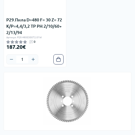
P29.Пила D=480 F= 30 Z= 72
K/P=4,4/3,2 TP PH:2/10/60+
2/13/94
Артикул: P29.480030072.01W
0
187.20€