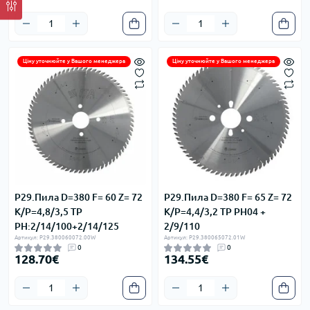
Ціну уточнюйте у Вашого менеджера
Ціну уточнюйте у Вашого менеджера
P29.Пила D=380 F= 60 Z= 72
P29.Пила D=380 F= 65 Z= 72
K/P=4,8/3,5 TP
K/P=4,4/3,2 TP PH04 +
PH:2/14/100+2/14/125
2/9/110
Артикул: P29.380060072.00W
Артикул: P29.380065072.01W
0
0
128.70€
134.55€