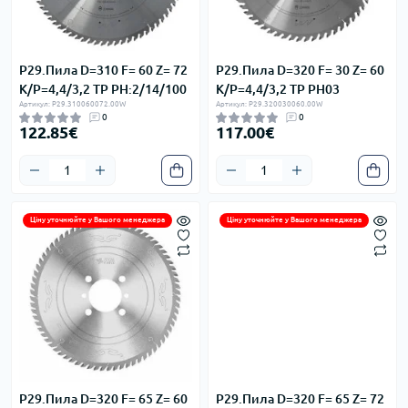
P29.Пила D=310 F= 60 Z= 72
P29.Пила D=320 F= 30 Z= 60
K/P=4,4/3,2 TP PH:2/14/100
K/P=4,4/3,2 TP PH03
Артикул: P29.310060072.00W
Артикул: P29.320030060.00W
0
0
122.85€
117.00€
Ціну уточнюйте у Вашого менеджера
Ціну уточнюйте у Вашого менеджера
P29.Пила D=320 F= 65 Z= 60
P29.Пила D=320 F= 65 Z= 72