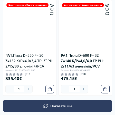
Ціну уточнюйте у Вашого менеджера
Ціну уточнюйте у Вашого менеджера
PA1.Пила D=550 F= 50
PA1.Пила D=600 F= 32
Z=132 K/P=4,0/3,4 TP -5° PH:
Z=140 K/P=4,6/4,0 TP PH:
2/15/80 алюміній/PCV
2/11/63 алюміній/PCV
Артикул: PA1.550050132.N00
Артикул: PA1.600032144.P00
0
0
335.40€
475.15€
Показати ще