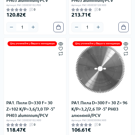
PH03 aluminium/PCV
PH03 aluminium/PCV
Артикул: PA1.330030102.P00
Артикул: PA1.450030128.N00
0
0
120.82€
213.71€
Ціну уточнюйте у Вашого менеджера
Ціну уточнюйте у Вашого менеджера
PA1. Пили D=330 F= 30
PA1.Пила D=300 F= 30 Z= 96
Z=102 K/P=3,6/3,0 TP -5°
K/P=3,2/2,6 TP -5° PH03
PH03 aluminium/PCV
алюміній/PCV
Артикул: PA1.330030102.N00
Артикул: PA1.300030096.N00
0
0
118.47€
106.61€