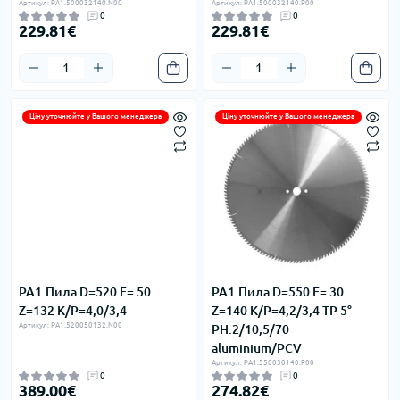
Артикул: PA1.500032140.N00
Артикул: PA1.500032140.P00
0
0
229.81€
229.81€
Ціну уточнюйте у Вашого менеджера
Ціну уточнюйте у Вашого менеджера
PA1.Пила D=520 F= 50
PA1.Пила D=550 F= 30
Z=132 K/P=4,0/3,4
Z=140 K/P=4,2/3,4 TP 5°
Артикул: PA1.520050132.N00
PH:2/10,5/70
aluminium/PCV
Артикул: PA1.550030140.P00
0
0
389.00€
274.82€