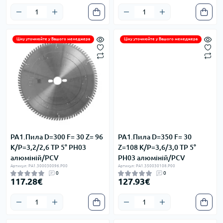
Ціну уточнюйте у Вашого менеджера
Ціну уточнюйте у Вашого менеджера
PA1.Пила D=300 F= 30 Z= 96
PA1.Пила D=350 F= 30
K/P=3,2/2,6 TP 5° PH03
Z=108 K/P=3,6/3,0 TP 5°
алюміній/PCV
PH03 алюміній/PCV
Артикул: PA1.300030096.P00
Артикул: PA1.350030108.P00
0
0
117.28€
127.93€