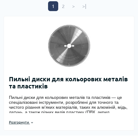
1
2
>
>|
Пильні диски для кольорових металів
та пластиків
Пильні диски для кольорових металів та пластиків — це
спеціалізовані інструменти, розроблені для
точного та
чистого різання
м'яких матеріалів, таких як алюміній, мідь,
латунь, а також різних видів пластику (ПВХ, акрил,
полікарбонат тощо). Вони відрізняються від дисків для
деревини або сталі своєю
унікальною геометрією зубів
,
Розгорнути
яка запобігає налипанню матеріалу та забезпечує гладкий
зріз без задирок.