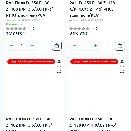
PA1.Пила D=350 F= 30
PA1. D=450 F= 30 Z=128
Z=108 K/P=3,6/3,0 TP -5°
K/P=4,0/3,2 TP 5° PH03
PH03 алюміній/PCV
aluminium/PCV
Артикул: PA1.350030108.N00
Артикул: PA1.450030128.P00
В наявності
0
0
127.93€
213.71€
Ціну уточнюйте у Вашого менеджера
Ціну уточнюйте у Вашого менеджера
PA1. Пила D=330 F= 30
PA1. Пила D=450 F= 30
Z=102 K/P=3,6/3,0 TP 5°
Z=128 K/P=4,0/3,2 TP -5°