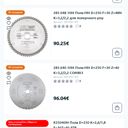
285.048.10M Пила HM D=250 F=30 Z=48N
Хіт продажів
K=3,2/2,2 для поперчного різу
Артикул: 285.048.10M
0
90.25€
285.640.10M Пила HM D=250 F=30 Z=40
Хіт продажів
K=3,2/2,2 COMBI3
Артикул: 285.640.10M
0
96.04€
K25040M Пила D=250 K=2,6/1,8
Ціну уточнюйте у Вашого
менеджера
F=30Z=40 ATB