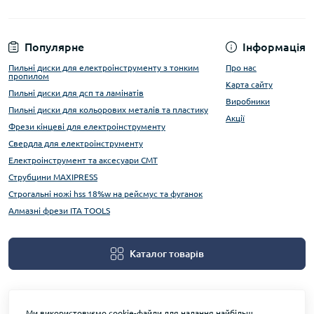
Популярне
Інформація
Пильні диски для електроінструменту з тонким
Про нас
пропилом
Карта сайту
Пильні диски для дсп та ламінатів
Виробники
Пильні диски для кольорових металів та пластику
Акції
Фрези кінцеві для електроінструменту
Свердла для електроінструменту
Електроінструмент та аксесуари CMT
Струбцини MAXIPRESS
Строгальні ножі hss 18%w на рейсмус та фуганок
Алмазні фрези ITA TOOLS
Каталог товарів
Ми використовуємо cookie-файли для надання найбільш