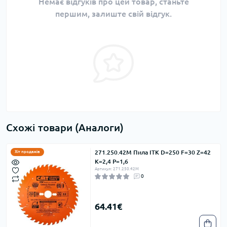
Немає відгуків про цей товар, станьте
першим, залиште свій відгук.
Схожі товари (Аналоги)
271.250.42M Пила ITK D=250 F=30 Z=42
Хіт продажів
K=2,4 P=1,6
Артикул: 271.250.42M
0
64.41€