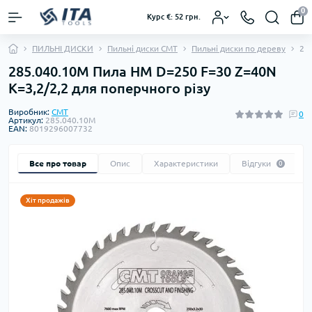
0
Курс €: 52 грн.
ПИЛЬНІ ДИСКИ
Пильні диски CMT
Пильні диски по дереву
28
285.040.10M Пила HM D=250 F=30 Z=40N
K=3,2/2,2 для поперчного різу
Виробник:
CMT
0
Артикул:
285.040.10M
EAN:
8019296007732
Все про товар
Опис
Характеристики
Відгуки
0
Хіт продажів