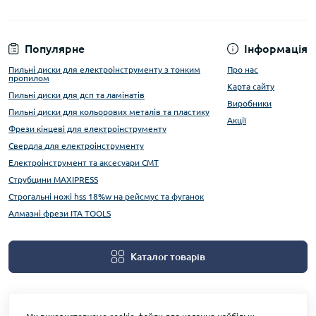
Популярне
Інформація
Пильні диски для електроінструменту з тонким
Про нас
пропилом
Карта сайту
Пильні диски для дсп та ламінатів
Виробники
Пильні диски для кольорових металів та пластику
Акції
Фрези кінцеві для електроінструменту
Свердла для електроінструменту
Електроінструмент та аксесуари CMT
Струбцини MAXIPRESS
Строгальні ножі hss 18%w на рейсмус та фуганок
Алмазні фрези ITA TOOLS
Каталог товарів