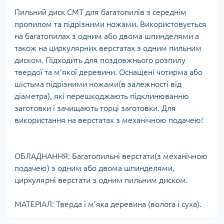
Пильний диск СМТ для багатопилів з середнім
пропилом та підрізними ножами. Використовується
на багатопилах з одним або двома шпинделями а
також на циркулярних верстатах з одним пильним
диском. Підходить для поздовжнього розпилу
твердої та м’якої деревини. Оснащені чотирма або
шістьма підрізними ножами(в залежності від
діаметра), які перешкоджають підклинюванню
заготовки і зачищають торці заготовки. Для
використання на верстатах з механічною подачею!
ОБЛАДНАННЯ: Багатопильні верстати(з механічною
подачею) з одним або двома шпинделями,
циркулярні верстати з одним пильним диском.
МАТЕРІАЛ: Тверда і м’яка деревина (волога і суха).