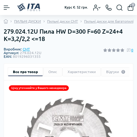
0
Курс €: 52 грн.
ПИЛЬНІ ДИСКИ
Пильні диски CMT
Пильні диски для багатопилів
279.024.12U Пила HW D=300 F=60 Z=24+4
K=3,2/2,2 <=18
Виробник:
CMT
0
Артикул:
279.024.12U
EAN:
8019296031355
Все про товар
Опис
Характеристики
Відгуки
0
Ціну уточнюйте у Вашого менеджера