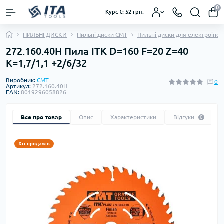
0
Курс €: 52 грн.
ПИЛЬНІ ДИСКИ
Пильні диски CMT
Пильні диски для електроінс
272.160.40H Пила ITK D=160 F=20 Z=40
K=1,7/1,1 +2/6/32
Виробник:
CMT
0
Артикул:
272.160.40H
EAN:
8019296058826
Все про товар
Опис
Характеристики
Відгуки
0
Хіт продажів