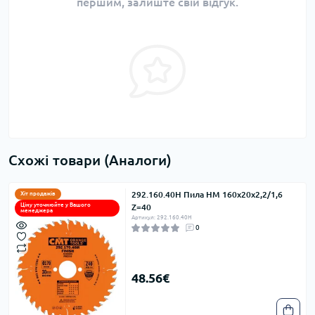
першим, залиште свій відгук.
Схожі товари (Аналоги)
292.160.40H Пила HM 160x20x2,2/1,6
Хіт продажів
Ціну уточнюйте у Вашого
Z=40
менеджера
Артикул: 292.160.40H
0
48.56€