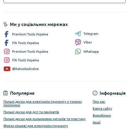
Ми у соціальних мережах
Telegram
Premium Tools Україна
Viber
ITA Tools Україна
Whatsapp
Premium Tools Україна
ITA Tools Україна
@itatoolsukraine
Популярне
Інформація
Пильні диски для електроінструменту з тонким
Про нас
пропилом
Карта сайту
Пильні диски для дсп та ламінатів
Виробники
Пильні диски для кольорових металів та пластику
Акції
Фрези кінцеві для електроінструменту