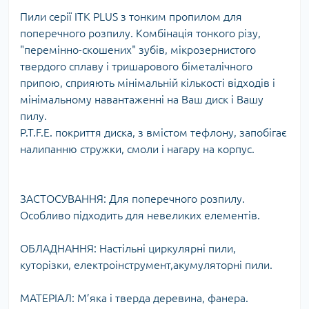
Пили серії ITK PLUS з тонким пропилом для
поперечного розпилу. Комбінація тонкого різу,
"перемінно-скошених" зубів, мікрозернистого
твердого сплаву і тришарового біметалічного
припою, сприяють мінімальній кількості відходів і
мінімальному навантаженні на Ваш диск і Вашу
пилу.
P.T.F.E. покриття диска, з вмістом тефлону, запобігає
налипанню стружки, смоли і нагару на корпус.
ЗАСТОСУВАННЯ: Для поперечного розпилу.
Особливо підходить для невеликих елементів.
ОБЛАДНАННЯ: Настільні циркулярні пили,
куторізки, електроінструмент,акумуляторні пили.
МАТЕРІАЛ: М’яка і тверда деревина, фанерa.