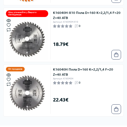
K16040H-X10 Пила D=160 K=2,2/1,4 F=20
Ціну уточнюйте у Вашого
менеджера
Z=40 ATB
Артикул: K16040H-X10
0
18.79€
K16040H Пила D=160 K=2,2/1,4 F=20
Хіт продажів
Z=40 ATB
Артикул: K16040H
0
22.43€