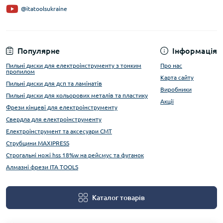
@itatoolsukraine
Популярне
Інформація
Пильні диски для електроінструменту з тонким
Про нас
пропилом
Карта сайту
Пильні диски для дсп та ламінатів
Виробники
Пильні диски для кольорових металів та пластику
Акції
Фрези кінцеві для електроінструменту
Свердла для електроінструменту
Електроінструмент та аксесуари CMT
Струбцини MAXIPRESS
Строгальні ножі hss 18%w на рейсмус та фуганок
Алмазні фрези ITA TOOLS
Каталог товарів