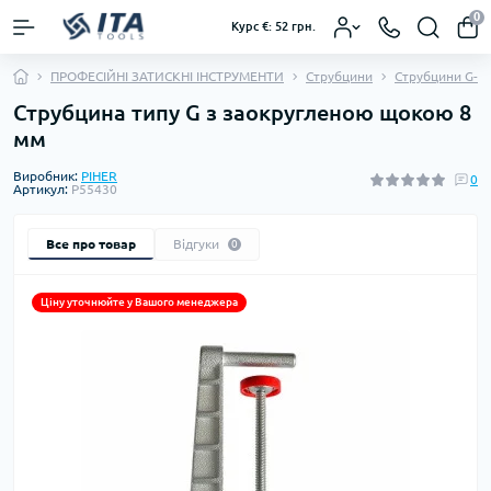
0
Курс €: 52 грн.
ПРОФЕСІЙНІ ЗАТИСКНІ ІНСТРУМЕНТИ
Струбцини
Струбцини G-по
Струбцина типу G з заокругленою щокою 8
мм
Виробник:
PIHER
0
Артикул:
P55430
Все про товар
Відгуки
0
Ціну уточнюйте у Вашого менеджера