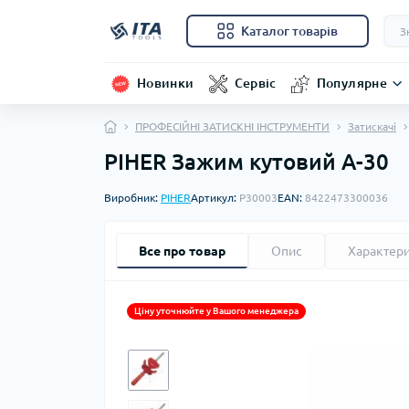
Каталог товарів
Новинки
Сервіс
Популярне
ПРОФЕСІЙНІ ЗАТИСКНІ ІНСТРУМЕНТИ
Затискачі
PIHER Зажим кутовий A-30
Виробник:
PIHER
Артикул:
P30003
EAN:
8422473300036
Все про товар
Опис
Характер
Ціну уточнюйте у Вашого менеджера