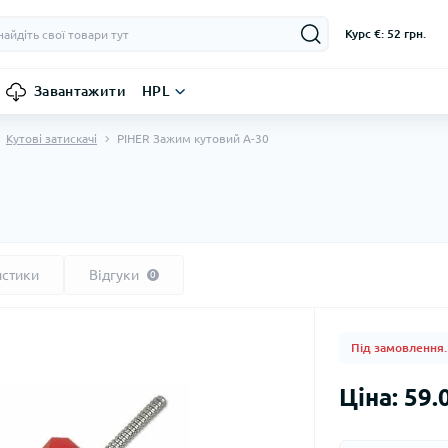
Курс €: 52 грн.
Завантажити
HPL
Кутові затискачі
PIHER Зажим кутовий A-30
истики
Відгуки
0
Під замовлення.
Ціна: 59.