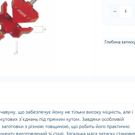
Глибина затиску
чавуну, що забезпечує йому не тільки високу міцність, але і
і кутових з'єднань під прямим кутом. Завдяки особливій
ти заготовки з різною товщиною, що робить його практично
менту виготовлений зі сталі. Загальна маса затиску станови