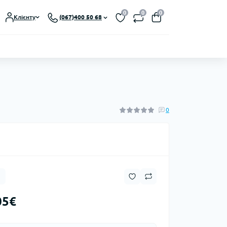
0
0
0
Клієнту
(067)400 50 68
0
05€