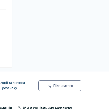
акції та знижки
Підписатися
il розсилку
рмація
Ми у соціальних мережах