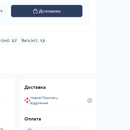
До кошика
 (см):
Вага (кг):
2,7
1,5
Доставка
Новою Поштою у
відділення
Оплата
ть