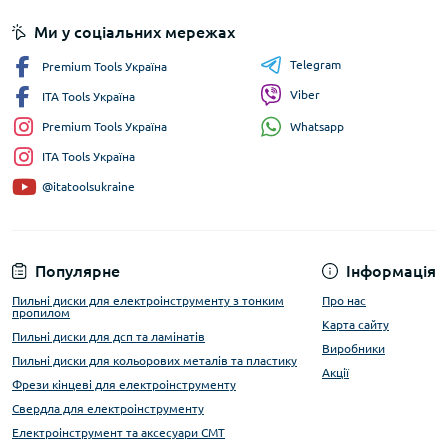
Ми у соціальних мережах
Telegram
Premium Tools Україна
Viber
ITA Tools Україна
Whatsapp
Premium Tools Україна
ITA Tools Україна
@itatoolsukraine
Популярне
Інформація
Пильні диски для електроінструменту з тонким
Про нас
пропилом
Карта сайту
Пильні диски для дсп та ламінатів
Виробники
Пильні диски для кольорових металів та пластику
Акції
Фрези кінцеві для електроінструменту
Свердла для електроінструменту
Електроінструмент та аксесуари CMT