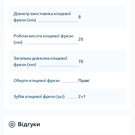
Діаметр хвостовика кінцевої
8
фрези (мм)
Робоча висота кінцевої фрези
20
(мм)
Загальна довжина кінцевої
70
фрези (мм)
Оберти кінцевої фрези
Праві
Зубів кінцевої фрези (шт)
2+1
Відгуки