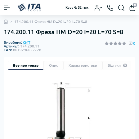
0
Курс €: 52 грн.
174.200.11 Фреза HM D=20 I=20 L=70 S=8
174.200.11 Фреза HM D=20 I=20 L=70 S=8
Виробник:
CMT
0
Артикул:
174.200.11
EAN:
8019296022728
Все про товар
Опис
Характеристики
Відгуки
0