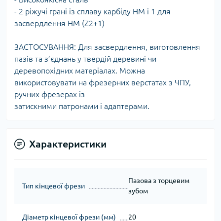
- 2 ріжучі грані із сплаву карбіду HM i 1 для
засвердлення HM (Z2+1)
ЗАСТОСУВАННЯ: Для засвердлення, виготовлення
пазів та з’єднань у твердій деревині чи
деревопохідних матеріалах. Можна
використовувати на фрезерних верстатах з ЧПУ,
ручних фрезерах із
затискними патронами і адаптерами.
Характеристики
Пазова з торцевим
Тип кінцевої фрези
зубом
Діаметр кінцевої фрези (мм)
20