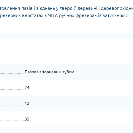
лення пазів і з’єднань у твердій деревині і деревопохідн
резерних верстатах з ЧПУ, ручних фрезерах із затискними
Пазова з торцевим зубом
24
12
35