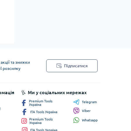
акції та знижки
Підписатися
il розсилку
рмація
Ми у соціальних мережах
Premium Tools
Telegram
Україна
у
Viber
ITA Tools Україна
Premium Tools
Whatsapp
Україна
ITA Tools Україна