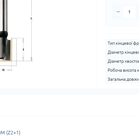
Тип кінцевої фр
Діаметр кінцево
Діаметр хвостов
Робоча висота к
Загальна довжи
HM (Z2+1)