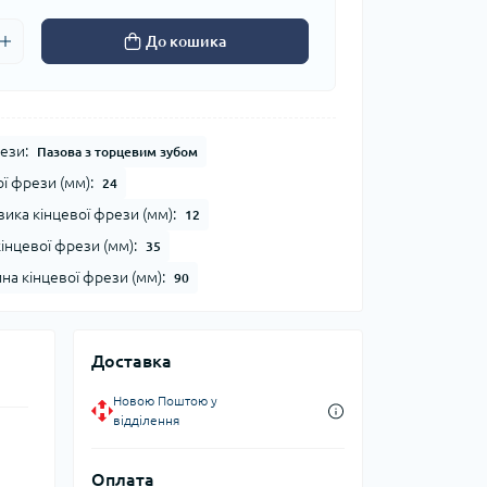
До кошика
ези:
Пазова з торцевим зубом
ї фрези (мм):
24
ика кінцевої фрези (мм):
12
інцевої фрези (мм):
35
на кінцевої фрези (мм):
90
Доставка
Новою Поштою у
відділення
Оплата