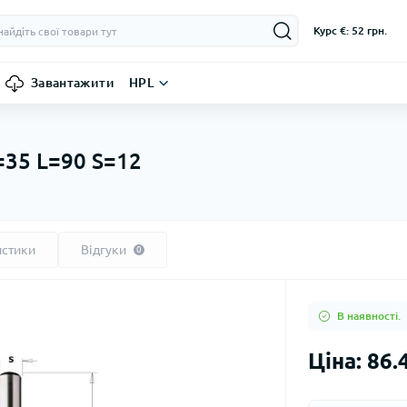
Курс €: 52 грн.
Завантажити
HPL
=35 L=90 S=12
истики
Відгуки
0
В наявності.
Ціна: 86.