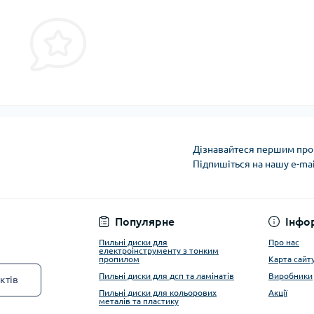
Дізнавайтеся першим про 
Підпишіться на нашу e-ma
Privacy Policy
Популярне
Інфо
Пильні диски для
Про нас
електроінструменту з тонким
пропилом
Карта сайт
Пильні диски для дсп та ламінатів
Виробники
ктів
Пильні диски для кольорових
Акції
металів та пластику