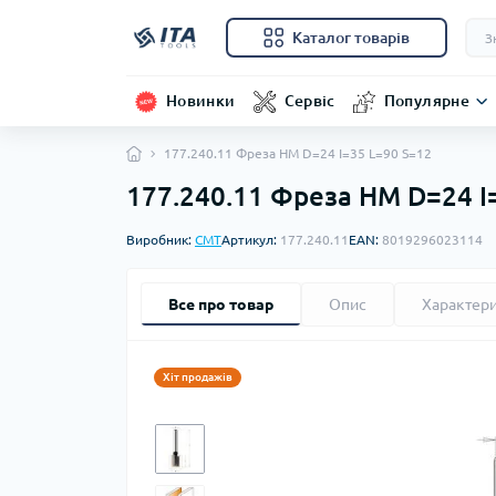
Каталог товарів
Новинки
Сервіс
Популярне
177.240.11 Фреза HM D=24 I=35 L=90 S=12
177.240.11 Фреза HM D=24 I
Виробник:
CMT
Артикул:
177.240.11
EAN:
8019296023114
Все про товар
Опис
Характер
Хіт продажів