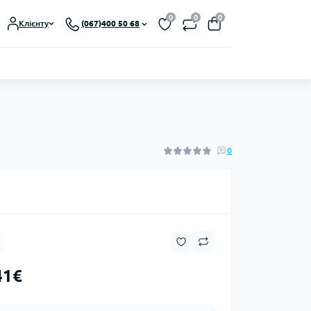
0
0
0
Клієнту
(067)400 50 68
0
41€