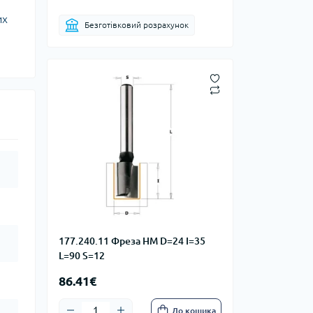
их
Безготівковий розрахунок
177.240.11 Фреза HM D=24 I=35
L=90 S=12
86.41€
До кошика