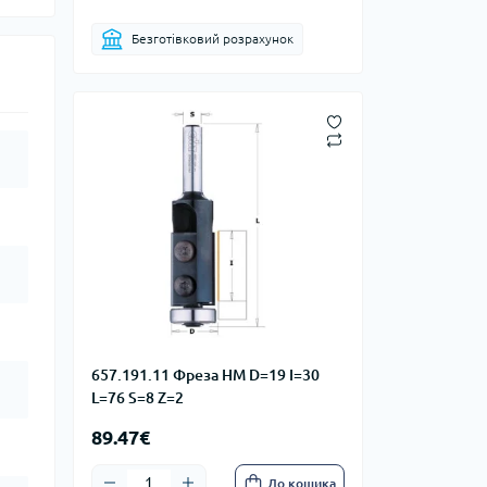
Безготівковий розрахунок
657.191.11 Фреза HM D=19 I=30
L=76 S=8 Z=2
89.47€
До кошика