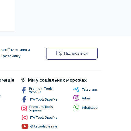
акції та знижки
Підписатися
il розсилку
рмація
Ми у соціальних мережах
Premium Tools
Telegram
Україна
у
Viber
ITA Tools Україна
Premium Tools
Whatsapp
Україна
ITA Tools Україна
@itatoolsukraine