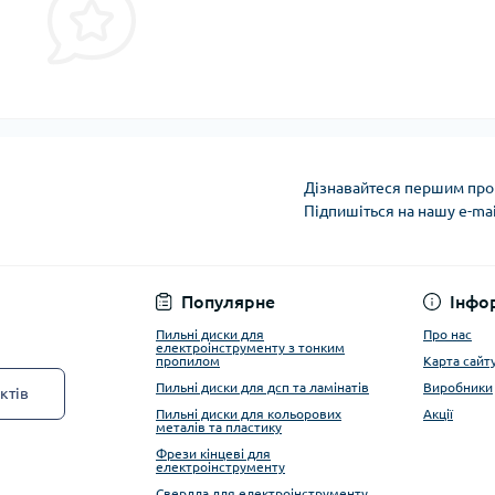
Дізнавайтеся першим про 
Підпишіться на нашу e-ma
Privacy Policy
Популярне
Інфо
Пильні диски для
Про нас
електроінструменту з тонким
пропилом
Карта сайт
Пильні диски для дсп та ламінатів
Виробники
ктів
Пильні диски для кольорових
Акції
металів та пластику
Фрези кінцеві для
електроінструменту
Свердла для електроінструменту