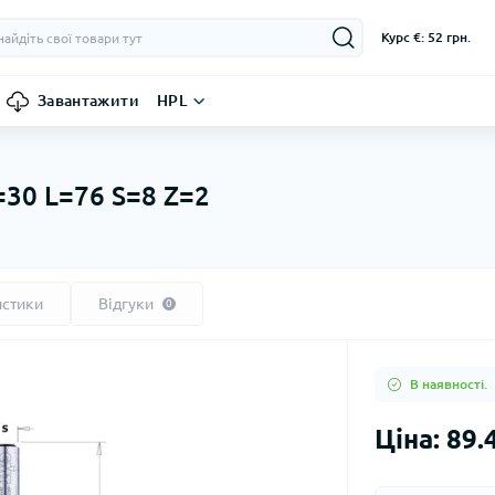
Курс €: 52 грн.
Завантажити
HPL
=30 L=76 S=8 Z=2
истики
Відгуки
0
В наявності.
Ціна: 89.