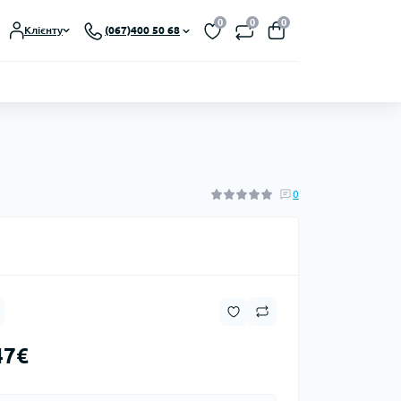
0
0
0
Клієнту
(067)400 50 68
0
47€