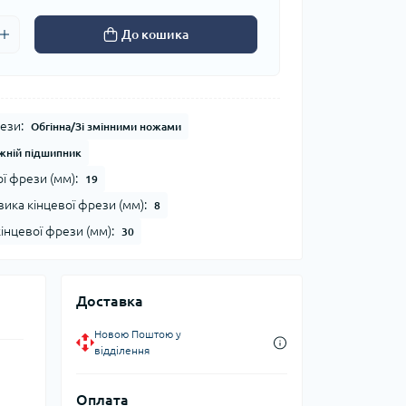
До кошика
ези:
Обгінна/Зі змінними ножами
жній підшипник
ї фрези (мм):
19
ика кінцевої фрези (мм):
8
інцевої фрези (мм):
30
Доставка
Новою Поштою у
відділення
Оплата