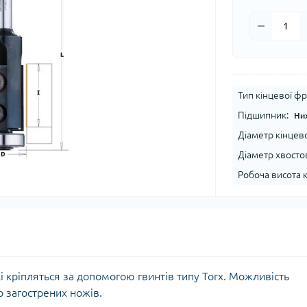
Тип кінцевої фр
Підшипник:
Ни
Діаметр кінцево
Діаметр хвостов
Робоча висота к
 кріпляться за допомогою гвинтів типу Torx. Можливість
 загострених ножів.