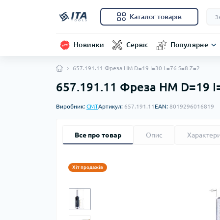
Каталог товарів
Новинки
Сервіс
Популярне
657.191.11 Фреза HM D=19 I=30 L=76 S=8 Z=2
657.191.11 Фреза HM D=19 I
Виробник:
CMT
Артикул:
657.191.11
EAN:
8019296016819
Все про товар
Опис
Характер
Хіт продажів