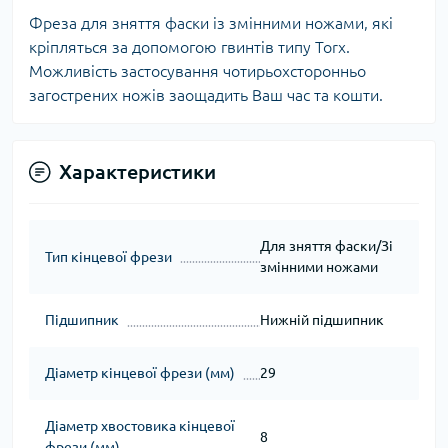
Фреза для зняття фаски із змінними ножами, які
кріпляться за допомогою гвинтів типу Torx.
Можливість застосування чотирьохсторонньо
загострених ножів заощадить Ваш час та кошти.
Характеристики
Для зняття фаски/Зі
Тип кінцевої фрези
змінними ножами
Підшипник
Нижній підшипник
Діаметр кінцевої фрези (мм)
29
Діаметр хвостовика кінцевої
8
фрези (мм)