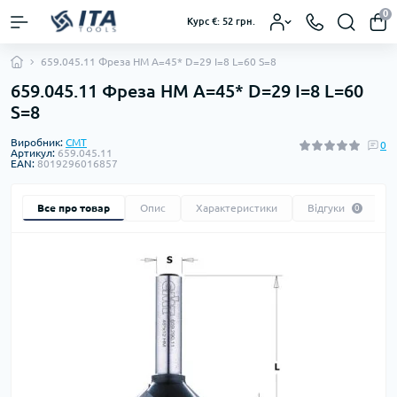
0
Курс €: 52 грн.
659.045.11 Фреза HM A=45* D=29 I=8 L=60 S=8
659.045.11 Фреза HM A=45* D=29 I=8 L=60
S=8
Виробник:
CMT
0
Артикул:
659.045.11
EAN:
8019296016857
Все про товар
Опис
Характеристики
Відгуки
0