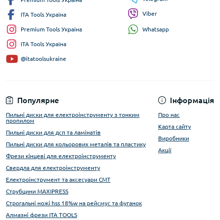
Viber
ITA Tools Україна
Whatsapp
Premium Tools Україна
ITA Tools Україна
@itatoolsukraine
Популярне
Інформація
Пильні диски для електроінструменту з тонким
Про нас
пропилом
Карта сайту
Пильні диски для дсп та ламінатів
Виробники
Пильні диски для кольорових металів та пластику
Акції
Фрези кінцеві для електроінструменту
Свердла для електроінструменту
Електроінструмент та аксесуари CMT
Струбцини MAXIPRESS
Строгальні ножі hss 18%w на рейсмус та фуганок
Алмазні фрези ITA TOOLS