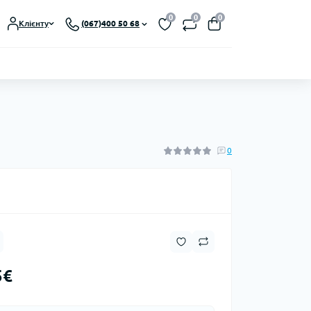
0
0
0
Клієнту
(067)400 50 68
0
5€