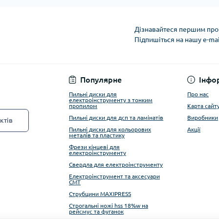
Дізнавайтеся першим про 
Підпишіться на нашу e-ma
Privacy Policy
Популярне
Інфо
Пильні диски для
Про нас
електроінструменту з тонким
пропилом
Карта сайт
Пильні диски для дсп та ламінатів
Виробники
ктів
Пильні диски для кольорових
Акції
металів та пластику
Фрези кінцеві для
електроінструменту
Свердла для електроінструменту
Електроінструмент та аксесуари
CMT
Струбцини MAXIPRESS
Строгальні ножі hss 18%w на
рейсмус та фуганок