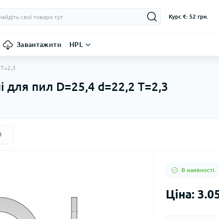
Курс €: 52 грн.
Завантажити
HPL
 T=2,3
і для пил D=25,4 d=22,2 T=2,3
В наявності.
Ціна: 3.0