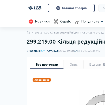
Каталог товарів
Новинки
Сервіс
Популярне
299.219.00 Kільця редукційні для пил D=25,4 d=22,2
299.219.00 Kільця редукційн
Виробник:
CMT
Артикул:
299.219.00
EAN:
664252035410
Все про товар
Опис
Відгуки
0
Хіт продажів