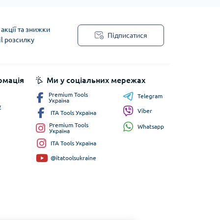
акції та знижки
Підписатися
il розсилку
рмація
Ми у соціальних мережах
Premium Tools
Telegram
Україна
у
Viber
ITA Tools Україна
Premium Tools
Whatsapp
Україна
ITA Tools Україна
@itatoolsukraine