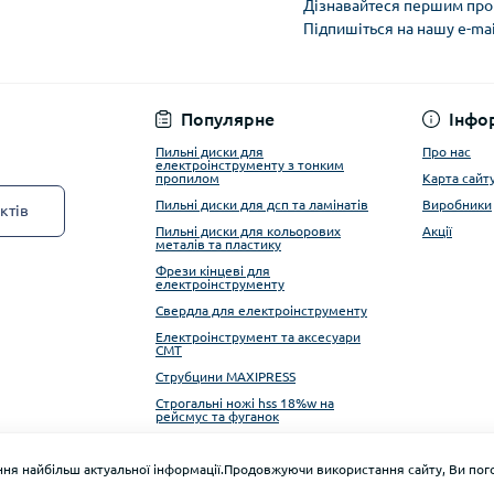
Дізнавайтеся першим про 
Підпишіться на нашу e-ma
Privacy Policy
Популярне
Інфо
Пильні диски для
Про нас
електроінструменту з тонким
пропилом
Карта сайт
Пильні диски для дсп та ламінатів
Виробники
ктів
Пильні диски для кольорових
Акції
металів та пластику
Фрези кінцеві для
електроінструменту
Свердла для електроінструменту
Електроінструмент та аксесуари
CMT
Струбцини MAXIPRESS
Строгальні ножі hss 18%w на
рейсмус та фуганок
Алмазні фрези ITA TOOLS
ня найбільш актуальної інформації.Продовжуючи використання сайту, Ви пого