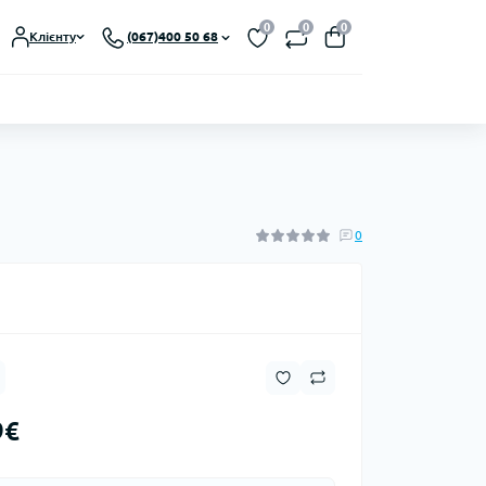
0
0
0
Клієнту
(067)400 50 68
0
9€