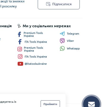
акції та знижки
Підписатися
il розсилку
рмація
Ми у соціальних мережах
Premium Tools
Telegram
Україна
у
Viber
ITA Tools Україна
Premium Tools
Whatsapp
Україна
ITA Tools Україна
@itatoolsukraine
джуєтесь із
Прийняти