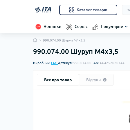
Каталог товарів
Новинки
Сервіс
Популярне
990.074.00 Шуруп M4x3,5
990.074.00 Шуруп M4x3,5
Виробник:
CMT
Артикул:
990.074.00
EAN:
664252020744
Все про товар
Відгуки
0