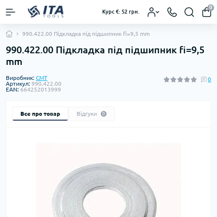
0
Курс €: 52 грн.
990.422.00 Підкладка під підшипник fi=9,5 mm
990.422.00 Підкладка під підшипник fi=9,5
mm
Виробник:
CMT
0
Артикул:
990.422.00
EAN:
664252013999
Все про товар
Відгуки
0