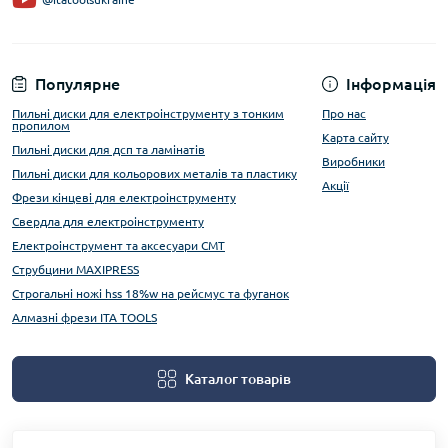
Популярне
Інформація
Пильні диски для електроінструменту з тонким
Про нас
пропилом
Карта сайту
Пильні диски для дсп та ламінатів
Виробники
Пильні диски для кольорових металів та пластику
Акції
Фрези кінцеві для електроінструменту
Свердла для електроінструменту
Електроінструмент та аксесуари CMT
Струбцини MAXIPRESS
Строгальні ножі hss 18%w на рейсмус та фуганок
Алмазні фрези ITA TOOLS
Каталог товарів