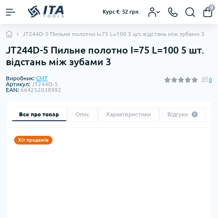
0
Курс €: 52 грн.
JT244D-5 Пильне полотно I=75 L=100 5 шт. відстань між зубами 3
JT244D-5 Пильне полотно I=75 L=100 5 шт.
відстань між зубами 3
Виробник:
CMT
0
Артикул:
JT244D-5
EAN:
664252038992
Все про товар
Опис
Характеристики
Відгуки
0
Хіт продажів