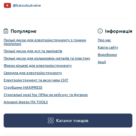
@itatoolsukraine
Популярне
Інформація
Пильні диски для електроінструменту з тонким
Про нас
пропилом
Карта сайту
Пильні диски для дсп та ламінатів
Виробники
Пильні диски для кольорових металів та пластику
Акції
Фрези кінцеві для електроінструменту
Свердла для електроінструменту
Електроінструмент та аксесуари CMT
Струбцини MAXIPRESS
Строгальні ножі hss 18%w на рейсмус та фуганок
Алмазні фрези ITA TOOLS
Каталог товарів