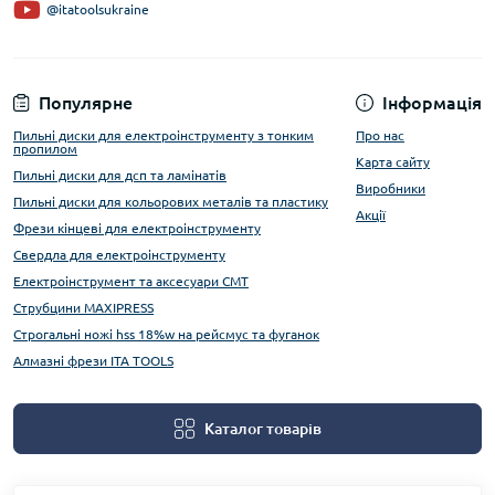
@itatoolsukraine
Популярне
Інформація
Пильні диски для електроінструменту з тонким
Про нас
пропилом
Карта сайту
Пильні диски для дсп та ламінатів
Виробники
Пильні диски для кольорових металів та пластику
Акції
Фрези кінцеві для електроінструменту
Свердла для електроінструменту
Електроінструмент та аксесуари CMT
Струбцини MAXIPRESS
Строгальні ножі hss 18%w на рейсмус та фуганок
Алмазні фрези ITA TOOLS
Каталог товарів