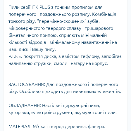
Пили серії ITK PLUS з тонким пропилом для
поперечного і поздовжнього розпилу. Комбінація
тонкого різу, "перемінно-скошених" зубів,
мікрозернистого твердого сплаву і тришарового
біметалічного припою, сприяють мінімальній
кількості відходів і мінімальному навантаженні на
Ваш диск і Вашу пилу.
P.T.F.E. покриття диска, з вмістом тефлону, запобігає
налипанню стружки, смоли і нагару на корпус.
ЗАСТОСУВАННЯ: Для поздовжнього і поперечного
різу. Особливо підходить для невеликих елементів.
ОБЛАДНАННЯ: Настільні циркулярні пили,
куторізки, електроінструмент, акумуляторні пили.
МАТЕРІАЛ: М’яка і тверда деревина, фанера.