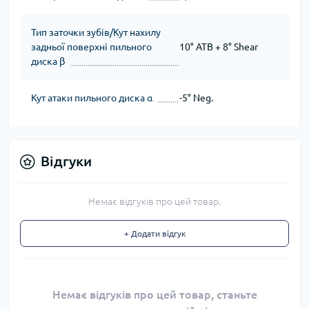
Тип заточки зубів/Кут нахилу
задньої поверхні пильного
10° ATB + 8° Shear
диска β
Кут атаки пильного диска α
-5° Neg.
Відгуки
Немає відгуків про цей товар.
+ Додати відгук
Немає відгуків про цей товар, станьте