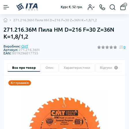
0
Курс €: 52 грн.
271.216.36M Пила HM D=216 F=30 Z=36N K=1,8/1,2
271.216.36M Пила HM D=216 F=30 Z=36N
K=1,8/1,2
Виробник:
CMT
0
Артикул:
271.216.36M
EAN:
8019296017755
Все про товар
Опис
Характеристики
Відгуки
0
Хіт продажів