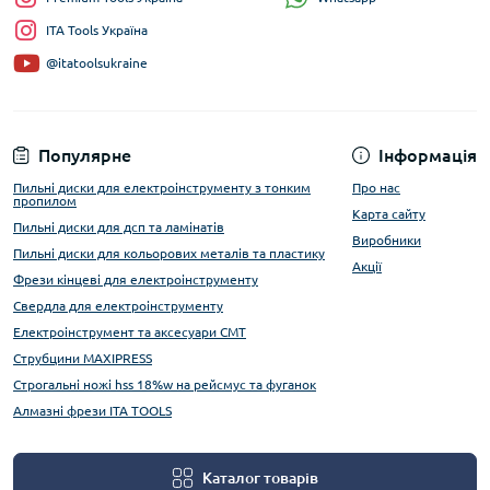
ITA Tools Україна
@itatoolsukraine
Популярне
Інформація
Пильні диски для електроінструменту з тонким
Про нас
пропилом
Карта сайту
Пильні диски для дсп та ламінатів
Виробники
Пильні диски для кольорових металів та пластику
Акції
Фрези кінцеві для електроінструменту
Свердла для електроінструменту
Електроінструмент та аксесуари CMT
Струбцини MAXIPRESS
Строгальні ножі hss 18%w на рейсмус та фуганок
Алмазні фрези ITA TOOLS
Каталог товарів