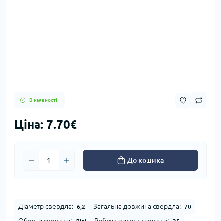
В наявності.
Ціна: 7.70€
До кошика
Діаметр свердла:
Загальна довжина свердла:
6,2
70
Оберти свердла:
Робоча висота свердла:
Ліві
35