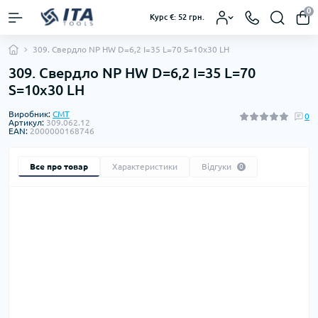
0
Курс €: 52 грн.
309. Свердло NP HW D=6,2 I=35 L=70 S=10x30 LH
309. Свердло NP HW D=6,2 I=35 L=70
S=10x30 LH
Виробник:
CMT
0
Артикул:
309.062.12
EAN:
2000000168746
Все про товар
Характеристики
Відгуки
0