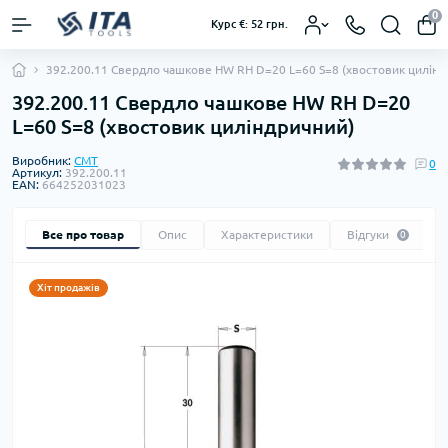
0
Курс €: 52 грн.
392.200.11 Свердло чашкове HW RH D=20 L=60 S=8 (хвостовик цилінд
392.200.11 Свердло чашкове HW RH D=20
L=60 S=8 (хвостовик циліндричний)
Виробник:
CMT
0
Артикул:
392.200.11
EAN:
664252031023
Все про товар
Опис
Характеристики
Відгуки
0
Хіт продажів