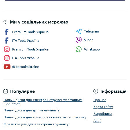
Ми у соціальних мережах
Telegram
Premium Tools Україна
Viber
ITA Tools Україна
Whatsapp
Premium Tools Україна
ITA Tools Україна
@itatoolsukraine
Популярне
Інформація
Пильні диски для електроінструменту з тонким
Про нас
пропилом
Карта сайту
Пильні диски для дсп та ламінатів
Виробники
Пильні диски для кольорових металів та пластику
Акції
Фрези кінцеві для електроінструменту