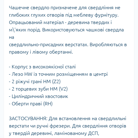
Чашечне свердло призначене для свердління не
глибоких глухих отворів під меблеву фурнітуру.
Опрацьований матеріал - деревина твердих і
м\'яких порід. Використовуються чашкові свердла
на
свердлильно-присадних верстатах. Виробляються в
правому і лівому обертанні.
- Корпус з високоякісної сталі
- Лезо HW із точним розміщенням в центрі
- 2 ріжучі грані HM (Z2)
- 2 торцевих зуби HM (V2)
- Циліндричний хвостовик
- Оберти праві (RH)
ЗАСТОСУВАННЯ: Для встановлення на свердлильні
верстати чи ручні фрезери. Для свердління отворів
у твердій деревині, ламінованому ДСП,