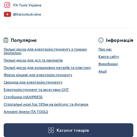
ITA Tools Україна
@itatoolsukraine
Популярне
Інформація
Пильні диски для електроінструменту з тонким
Про нас
пропилом
Карта сайту
Пильні диски для дсп та ламінатів
Виробники
Пильні диски для кольорових металів та пластику
Акції
Фрези кінцеві для електроінструменту
Свердла для електроінструменту
Електроінструмент та аксесуари CMT
Струбцини MAXIPRESS
Строгальні ножі hss 18%w на рейсмус та фуганок
Алмазні фрези ITA TOOLS
Каталог товарів