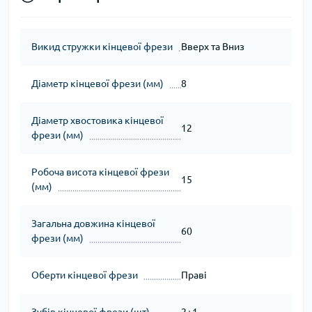
Викид стружки кінцевої фрези
Вверх та Вниз
Діаметр кінцевої фрези (мм)
8
Діаметр хвостовика кінцевої
12
фрези (мм)
Робоча висота кінцевої фрези
15
(мм)
Загальна довжина кінцевої
60
фрези (мм)
Оберти кінцевої фрези
Праві