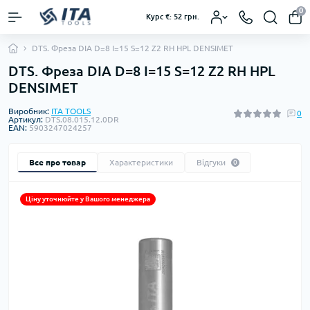
0
Курс €: 52 грн.
DTS. Фреза DIA D=8 I=15 S=12 Z2 RH HPL DENSIMET
DTS. Фреза DIA D=8 I=15 S=12 Z2 RH HPL
DENSIMET
Виробник:
ITA TOOLS
0
Артикул:
DTS.08.015.12.0DR
EAN:
5903247024257
Все про товар
Характеристики
Відгуки
0
Ціну уточнюйте у Вашого менеджера