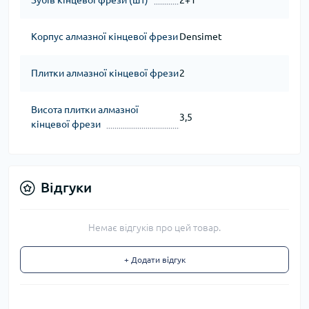
Зубів кінцевої фрези (шт)
2+1
Корпус алмазної кінцевої фрези
Densimet
Плитки алмазної кінцевої фрези
2
Висота плитки алмазної
3,5
кінцевої фрези
Відгуки
Немає відгуків про цей товар.
+ Додати відгук