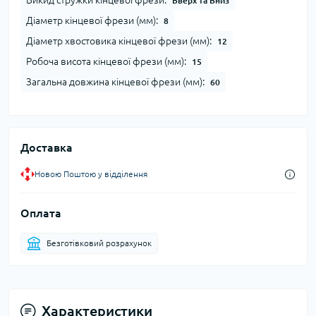
Викид стружки кінцевої фрези:
Вверх та Вниз
Діаметр кінцевої фрези (мм):
8
Діаметр хвостовика кінцевої фрези (мм):
12
Робоча висота кінцевої фрези (мм):
15
Загальна довжина кінцевої фрези (мм):
60
Доставка
Новою Поштою у відділення
Оплата
Безготівковий розрахунок
Характеристики