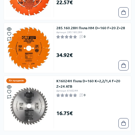
22.57€
285.160.28H Пила HM D=160 F=20 Z=28
Артикул: 285.160.28H
0
34.92€
K16024H Пила D=160 K=2,2/1,4 F=20
Хіт продажів
Z=24 ATB
Артикул: K16024H
0
16.75€