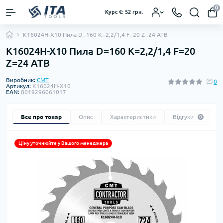
0
Курс €: 52 грн.
K16024H-X10 Пила D=160 K=2,2/1,4 F=20 Z=24 ATB
K16024H-X10 Пила D=160 K=2,2/1,4 F=20
Z=24 ATB
Виробник:
CMT
0
Артикул:
K16024H-X10
EAN:
8019296061017
Все про товар
Опис
Характеристики
Відгуки
0
Ціну уточнюйте у Вашого менеджера