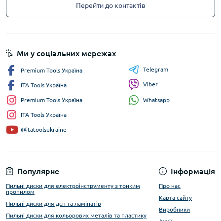
Перейти до контактів
Ми у соціальних мережах
Telegram
Premium Tools Україна
Viber
ITA Tools Україна
Whatsapp
Premium Tools Україна
ITA Tools Україна
@itatoolsukraine
Популярне
Інформація
Пильні диски для електроінструменту з тонким
Про нас
пропилом
Карта сайту
Пильні диски для дсп та ламінатів
Виробники
Пильні диски для кольорових металів та пластику