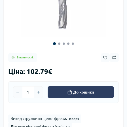
В наявності.
Ціна: 102.79€
До кошика
Викид стружки кінцевої фрези:
Вверх
Діаметр кінцевої фрези (мм):
12