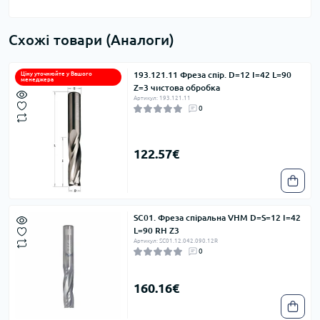
Схожі товари (Аналоги)
193.121.11 Фреза спір. D=12 I=42 L=90
Ціну уточнюйте у Вашого
менеджера
Z=3 чистова обробка
Артикул: 193.121.11
0
122.57€
SC01. Фреза спіральна VHM D=S=12 I=42
L=90 RH Z3
Артикул: SC01.12.042.090.12R
0
160.16€