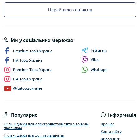
Перейти до контактів
Ми у соціальних мережах
Telegram
Premium Tools Україна
Viber
ITA Tools Україна
Whatsapp
Premium Tools Україна
ITA Tools Україна
@itatoolsukraine
Популярне
Інформація
Пильні диски для електроінструменту з тонким
Про нас
пропилом
Карта сайту
Пильні диски для дсп та ламінатів
Виробники