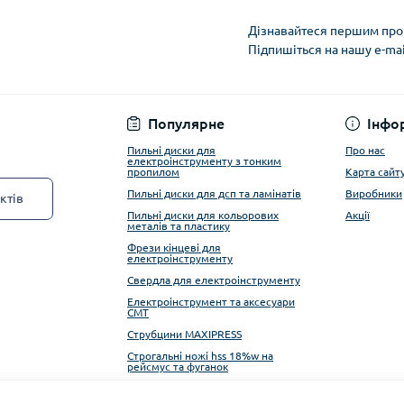
Дізнавайтеся першим про 
Підпишіться на нашу e-ma
Privacy Policy
Популярне
Інфо
Пильні диски для
Про нас
електроінструменту з тонким
пропилом
Карта сайт
Пильні диски для дсп та ламінатів
Виробники
ктів
Пильні диски для кольорових
Акції
металів та пластику
Фрези кінцеві для
електроінструменту
Свердла для електроінструменту
Електроінструмент та аксесуари
CMT
Струбцини MAXIPRESS
Строгальні ножі hss 18%w на
рейсмус та фуганок
Алмазні фрези ITA TOOLS