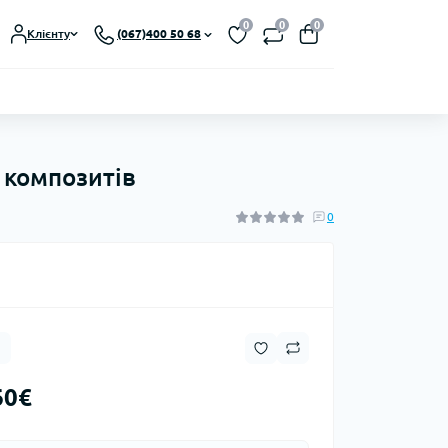
0
0
0
Клієнту
(067)400 50 68
 композитів
0
60€