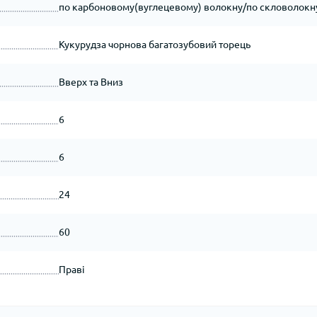
по карбоновому(вуглецевому) волокну/по скловолокн
Кукурудза чорнова багатозубовий торець
Вверх та Вниз
6
6
24
60
Праві