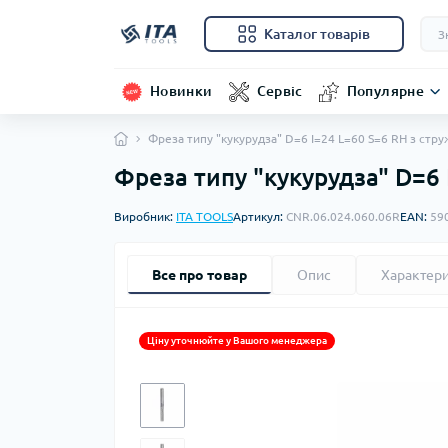
Каталог товарів
Новинки
Сервіс
Популярне
Фреза типу "кукурудза" D=6 I=24 L=60 S=6 RH з стр
Фреза типу "кукурудза" D=6
Виробник:
ITA TOOLS
Артикул:
CNR.06.024.060.06R
EAN:
59
Все про товар
Опис
Характер
Ціну уточнюйте у Вашого менеджера