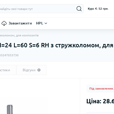
Курс €: 52 грн.
Завантажити
HPL
ужколомом, для композитів
 I=24 L=60 S=6 RH з стружколомом, для
03247033730
истики
Відгуки
0
Під замовлення.
Ціна: 28.