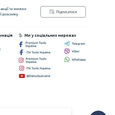
акції та знижки
Підписатися
il розсилку
рмація
Ми у соціальних мережах
Premium Tools
Telegram
Україна
у
Viber
ITA Tools Україна
Premium Tools
Whatsapp
Україна
ITA Tools Україна
@itatoolsukraine