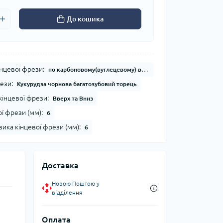
До кошика
нцевої фрези:
по карбоновому(вуглецевому) волокну/по скловолокну
ези:
Кукурудза чорнова багатозубовий торець
кінцевої фрези:
Вверх та Вниз
ї фрези (мм):
6
ика кінцевої фрези (мм):
6
Доставка
Новою Поштою у
відділення
Оплата