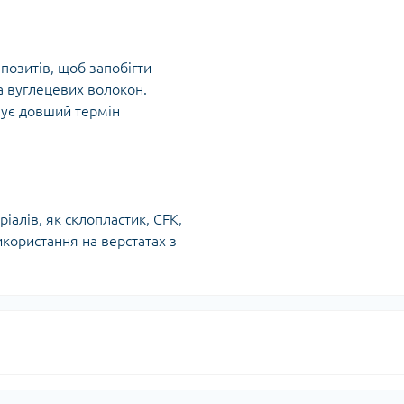
позитів, щоб запобігти
а вуглецевих волокон.
чує довший термін
іалів, як склопластик, CFK,
використання на верстатах з