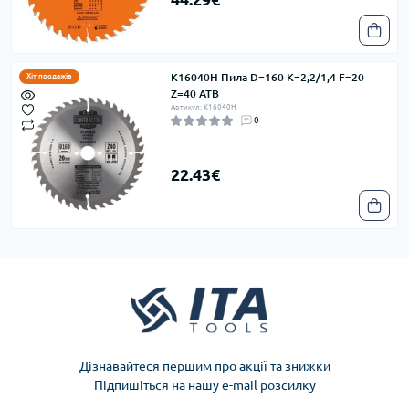
K16040H Пила D=160 K=2,2/1,4 F=20
Хіт продажів
Z=40 ATB
Артикул: K16040H
0
22.43€
Дізнавайтеся першим про акції та знижки
Підпишіться на нашу e-mail розсилку