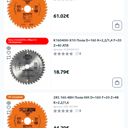
61.02€
K16040H-X10 Пила D=160 K=2,2/1,4 F=20
Ціну уточнюйте у Вашого
менеджера
Z=40 ATB
Артикул: K16040H-X10
0
18.79€
285.160.48H Пила HM D=160 F=20 Z=48
Хіт продажів
K=2,2/1,6
Артикул: 285.160.48H
0
44.29€