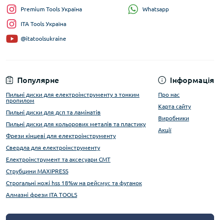
Whatsapp
Premium Tools Україна
ITA Tools Україна
@itatoolsukraine
Популярне
Інформація
Пильні диски для електроінструменту з тонким
Про нас
пропилом
Карта сайту
Пильні диски для дсп та ламінатів
Виробники
Пильні диски для кольорових металів та пластику
Акції
Фрези кінцеві для електроінструменту
Свердла для електроінструменту
Електроінструмент та аксесуари CMT
Струбцини MAXIPRESS
Строгальні ножі hss 18%w на рейсмус та фуганок
Алмазні фрези ITA TOOLS