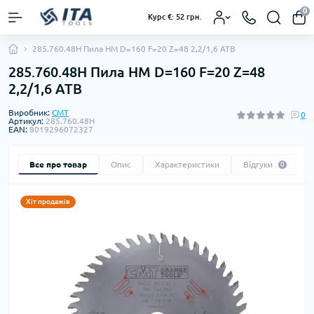
0
Курс €: 52 грн.
285.760.48H Пила HM D=160 F=20 Z=48 2,2/1,6 ATB
285.760.48H Пила HM D=160 F=20 Z=48
2,2/1,6 ATB
Виробник:
CMT
0
Артикул:
285.760.48H
EAN:
8019296072327
Все про товар
Опис
Характеристики
Відгуки
0
Хіт продажів