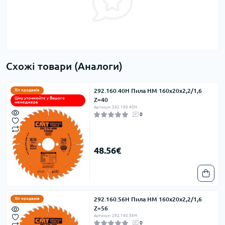
Схожі товари (Аналоги)
292.160.40H Пила HM 160x20x2,2/1,6
Хіт продажів
Ціну уточнюйте у Вашого
Z=40
менеджера
Артикул: 292.160.40H
0
48.56€
292.160.56H Пила HM 160x20x2,2/1,6
Хіт продажів
Z=56
Артикул: 292.160.56H
0