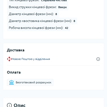
Тип кінцевої фрези:
Спіральна чистова
Викид стружки кінцевої фрези:
Вверх
Діаметр кінцевої фрези (мм):
8
Діаметр хвостовика кінцевої фрези (мм):
8
Робоча висота кінцевої фрези (мм):
42
Доставка
Новою Поштою у відділення
Оплата
Безготівковий розрахунок
Опис