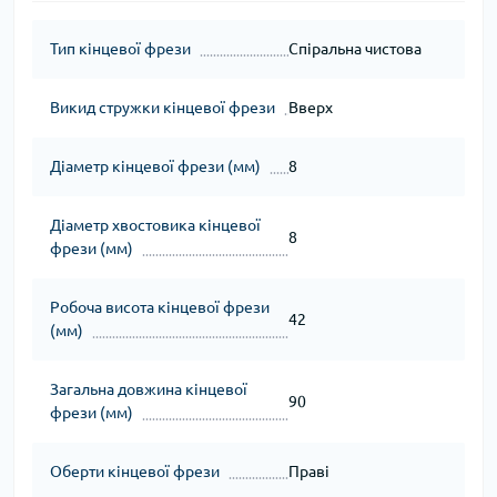
Тип кінцевої фрези
Спіральна чистова
Викид стружки кінцевої фрези
Вверх
Діаметр кінцевої фрези (мм)
8
Діаметр хвостовика кінцевої
8
фрези (мм)
Робоча висота кінцевої фрези
42
(мм)
Загальна довжина кінцевої
90
фрези (мм)
Оберти кінцевої фрези
Праві