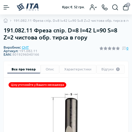
0
Курс €: 52 грн.
191.082.11 Фреза спір. D=8 I=42 L=90 S=8 Z=2 чистова обр. тирса в го
191.082.11 Фреза спір. D=8 I=42 L=90 S=8
Z=2 чистова обр. тирса в гору
Виробник:
CMT
0
Артикул:
191.082.11
EAN:
8019296040166
Все про товар
Опис
Характеристики
Відгуки
0
Ціну уточнюйте у Вашого менеджера