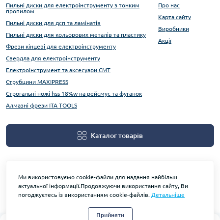
Пильні диски для електроінструменту з тонким
Про нас
пропилом
Карта сайту
Пильні диски для дсп та ламінатів
Виробники
Пильні диски для кольорових металів та пластику
Акції
Фрези кінцеві для електроінструменту
Свердла для електроінструменту
Електроінструмент та аксесуари CMT
Струбцини MAXIPRESS
Строгальні ножі hss 18%w на рейсмус та фуганок
Алмазні фрези ITA TOOLS
Каталог товарів
Ми використовуємо cookie-файли для надання найбільш
актуальної інформації.Продовжуючи використання сайту, Ви
погоджуєтесь із використанням cookie-файлів.
Детальніше
На основі OpenCart
Прийняти