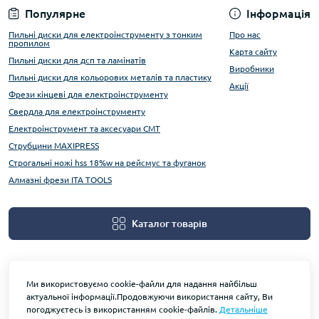
Популярне
Інформація
Пильні диски для електроінструменту з тонким
Про нас
пропилом
Карта сайту
Пильні диски для дсп та ламінатів
Виробники
Пильні диски для кольорових металів та пластику
Акції
Фрези кінцеві для електроінструменту
Свердла для електроінструменту
Електроінструмент та аксесуари CMT
Струбцини MAXIPRESS
Строгальні ножі hss 18%w на рейсмус та фуганок
Алмазні фрези ITA TOOLS
Каталог товарів
Ми використовуємо cookie-файли для надання найбільш
актуальної інформації.Продовжуючи використання сайту, Ви
погоджуєтесь із використанням cookie-файлів.
Детальніше
На основі OpenCart