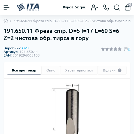
0
Курс €: 52 грн.
191.650.11 Фреза спір. D=5 I=17 L=60 S=6 Z=2 чистова обр. тирса в го
191.650.11 Фреза спір. D=5 I=17 L=60 S=6
Z=2 чистова обр. тирса в гору
Виробник:
CMT
0
Артикул:
191.650.11
EAN:
8019296005103
Все про товар
Опис
Характеристики
Відгуки
0