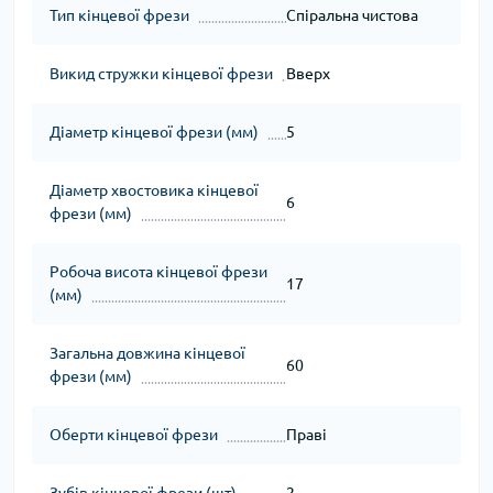
Тип кінцевої фрези
Спіральна чистова
Викид стружки кінцевої фрези
Вверх
Діаметр кінцевої фрези (мм)
5
Діаметр хвостовика кінцевої
6
фрези (мм)
Робоча висота кінцевої фрези
17
(мм)
Загальна довжина кінцевої
60
фрези (мм)
Оберти кінцевої фрези
Праві