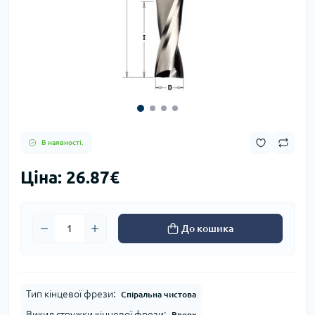
В наявності.
Ціна: 26.87€
До кошика
Тип кінцевої фрези:
Спіральна чистова
Викид стружки кінцевої фрези:
Вверх