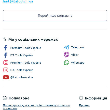
hurt@itatools.in.ua
Перейти до контактів
Ми у соціальних мережах
Telegram
Premium Tools Україна
Viber
ITA Tools Україна
Whatsapp
Premium Tools Україна
ITA Tools Україна
@itatoolsukraine
Популярне
Інформація
Пильні диски для електроінструменту з тонким
Про нас
пропилом