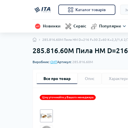
Каталог товарів
Новинки
Сервіс
Популярне
285.816.60M Пила HM D=216 F=30 Z=60 K=2,3/1,6 2
285.816.60M Пила HM D=216
Виробник:
CMT
Артикул:
285.816.60M
Все про товар
Опис
Характер
Ціну уточнюйте у Вашого менеджера