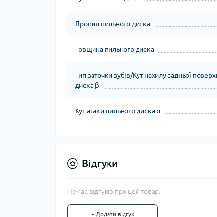
Пропил пильного диска
Товщина пильного диска
Тип заточки зубів/Кут нахилу задньої поверх
диска β
Кут атаки пильного диска α
Відгуки
Немає відгуків про цей товар.
+ Додати відгук