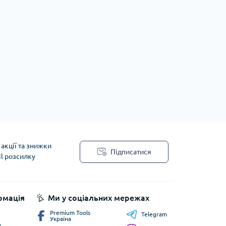
акції та знижки
Підписатися
il розсилку
рмація
Ми у соціальних мережах
Premium Tools
Telegram
Україна
у