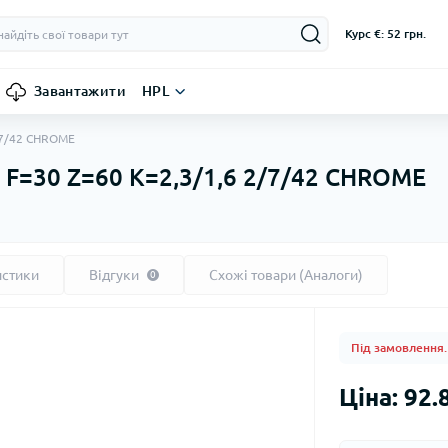
Курс €: 52 грн.
Завантажити
HPL
/7/42 CHROME
 F=30 Z=60 K=2,3/1,6 2/7/42 CHROME
истики
Відгуки
Схожі товари (Аналоги)
0
Під замовлення.
Ціна: 92.