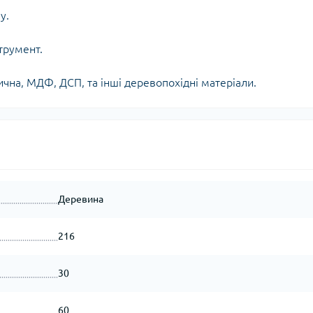
у.
трумент.
чна, МДФ, ДСП, та інші деревопохідні матеріали.
Деревина
216
30
60