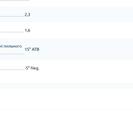
2,3
1,6
ні пильного
15° ATB
-5° Neg.