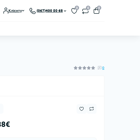
0
0
0
Клієнту
(067)400 50 68
0
88€