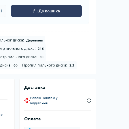
До кошика
льног диска:
Деревина
етр пильного диска:
216
метр пильного диска:
30
диска:
Пропил пильного диска:
60
2,3
Доставка
Новою Поштою у
відділення
их
Оплата