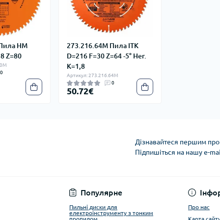
 Пила HM
273.216.64M Пила ITK
,8 Z=80
D=216 F=30 Z=64 -5° Нег.
80M
K=1,8
0
Артикул: 273.216.64M
0
50.72€
Дізнавайтеся першим про 
Підпишіться на нашу e-ma
Privacy Policy
Популярне
Інфо
Пильні диски для
Про нас
електроінструменту з тонким
пропилом
Карта сайт