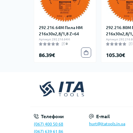
292.216.64M Пила HM
292.216.80M
216x30x2,8/1,8 Z=64
216x30x2,8/1
Артикул: 292.216.64M
Артикул: 292.216.
0
86.39€
105.30€
Телефони
E-mail
hurt@itatools.in.ua
(067) 400 50 68
(067) 639 61 86