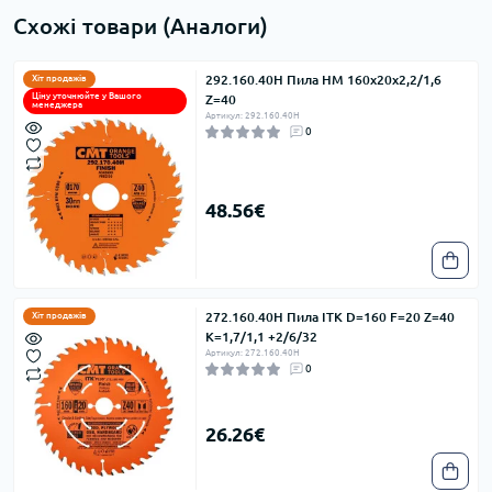
Схожі товари (Аналоги)
292.160.40H Пила HM 160x20x2,2/1,6
Хіт продажів
Ціну уточнюйте у Вашого
Z=40
менеджера
Артикул: 292.160.40H
0
48.56€
272.160.40H Пила ITK D=160 F=20 Z=40
Хіт продажів
K=1,7/1,1 +2/6/32
Артикул: 272.160.40H
0
26.26€