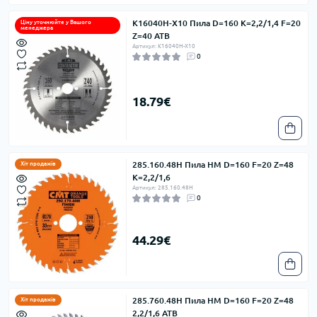
K16040H-X10 Пила D=160 K=2,2/1,4 F=20
Ціну уточнюйте у Вашого
менеджера
Z=40 ATB
Артикул: K16040H-X10
0
18.79€
285.160.48H Пила HM D=160 F=20 Z=48
Хіт продажів
K=2,2/1,6
Артикул: 285.160.48H
0
44.29€
285.760.48H Пила HM D=160 F=20 Z=48
Хіт продажів
2,2/1,6 ATB