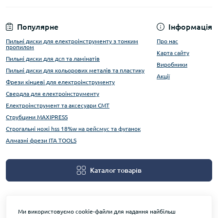
Популярне
Інформація
Пильні диски для електроінструменту з тонким
Про нас
пропилом
Карта сайту
Пильні диски для дсп та ламінатів
Виробники
Пильні диски для кольорових металів та пластику
Акції
Фрези кінцеві для електроінструменту
Свердла для електроінструменту
Електроінструмент та аксесуари CMT
Струбцини MAXIPRESS
Строгальні ножі hss 18%w на рейсмус та фуганок
Алмазні фрези ITA TOOLS
Каталог товарів
Ми використовуємо cookie-файли для надання найбільш