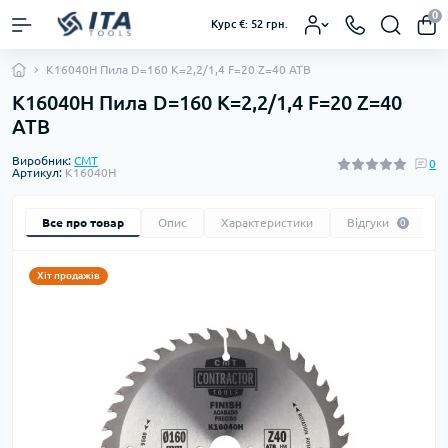
0
Курс €: 52 грн.
K16040H Пила D=160 K=2,2/1,4 F=20 Z=40 ATB
K16040H Пила D=160 K=2,2/1,4 F=20 Z=40
ATB
Виробник:
CMT
0
Артикул:
K16040H
Все про товар
Опис
Характеристики
Відгуки
0
Хіт продажів