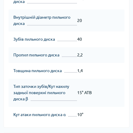
диска
Внутрішній діаметр пильного
20
диска
Зубів пильного диска
40
Пропил пильного диска
2,2
Товщина пильного диска
1,4
Тип заточки зубів/Кут нахилу
задньої поверхні пильного
15° ATB
диска β
Кут атаки пильного диска α
10°