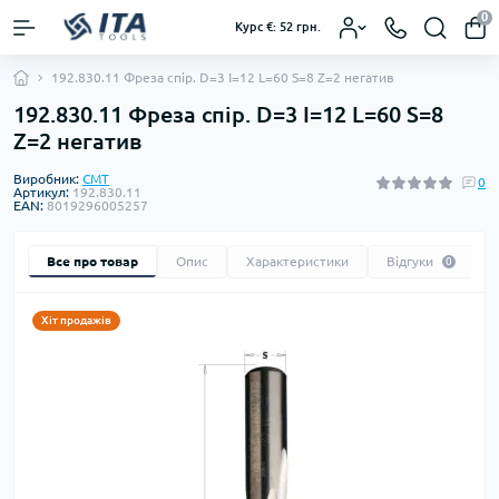
0
Курс €: 52 грн.
192.830.11 Фреза спір. D=3 I=12 L=60 S=8 Z=2 негатив
192.830.11 Фреза спір. D=3 I=12 L=60 S=8
Z=2 негатив
Виробник:
CMT
0
Артикул:
192.830.11
EAN:
8019296005257
Все про товар
Опис
Характеристики
Відгуки
0
Хіт продажів