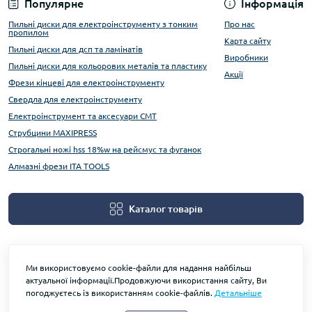
Популярне
Інформація
Пильні диски для електроінструменту з тонким
Про нас
пропилом
Карта сайту
Пильні диски для дсп та ламінатів
Виробники
Пильні диски для кольорових металів та пластику
Акції
Фрези кінцеві для електроінструменту
Свердла для електроінструменту
Електроінструмент та аксесуари CMT
Струбцини MAXIPRESS
Строгальні ножі hss 18%w на рейсмус та фуганок
Алмазні фрези ITA TOOLS
Каталог товарів
Ми використовуємо cookie-файли для надання найбільш
актуальної інформації.Продовжуючи використання сайту, Ви
погоджуєтесь із використанням cookie-файлів.
Детальніше
На основі OpenCart