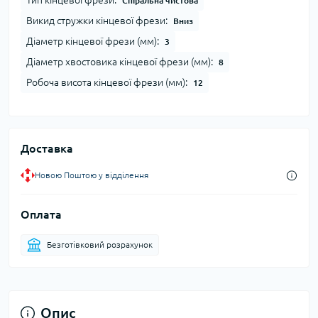
Тип кінцевої фрези:
Спіральна чистова
Викид стружки кінцевої фрези:
Вниз
Діаметр кінцевої фрези (мм):
3
Діаметр хвостовика кінцевої фрези (мм):
8
Робоча висота кінцевої фрези (мм):
12
Доставка
Новою Поштою у відділення
Оплата
Безготівковий розрахунок
Опис