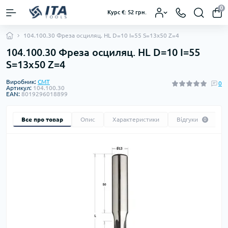
0
Курс €: 52 грн.
104.100.30 Фреза осциляц. HL D=10 I=55 S=13x50 Z=4
104.100.30 Фреза осциляц. HL D=10 I=55
S=13x50 Z=4
Виробник:
CMT
0
Артикул:
104.100.30
EAN:
8019296018899
Все про товар
Опис
Характеристики
Відгуки
0