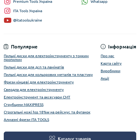
Whatsapp
Premium Tools Україна
ITA Tools Україна
@itatoolsukraine
Популярне
Інформація
Пильні диски для електроінструменту з тонким
Про нас
пропилом
Карта сайту
Пильні диски для дсп та ламінатів
Виробники
Пильні диски для кольорових металів та пластику
Акції
Фрези кінцеві для електроінструменту
Свердла для електроінструменту
Електроінструмент та аксесуари CMT
Струбцини MAXIPRESS
Строгальні ножі hss 18%w на рейсмус та фуганок
Алмазні фрези ITA TOOLS
Каталог товарів