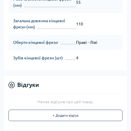
55
(мм)
Загальна довжина кінцевої
110
фрези (мм)
Оберти кінцевої фрези
Праві - Ліві
Зубів кінцевої фрези (шт)
4
Відгуки
Немає відгуків про цей товар.
+ Додати відгук