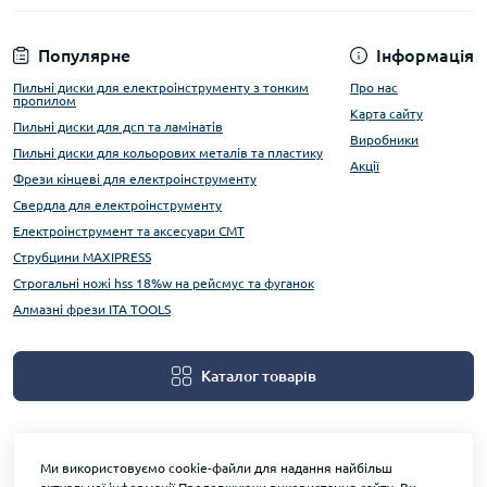
Популярне
Інформація
Пильні диски для електроінструменту з тонким
Про нас
пропилом
Карта сайту
Пильні диски для дсп та ламінатів
Виробники
Пильні диски для кольорових металів та пластику
Акції
Фрези кінцеві для електроінструменту
Свердла для електроінструменту
Електроінструмент та аксесуари CMT
Струбцини MAXIPRESS
Строгальні ножі hss 18%w на рейсмус та фуганок
Алмазні фрези ITA TOOLS
Каталог товарів
Ми використовуємо cookie-файли для надання найбільш