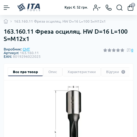
0
Курс €: 52 грн.
163.160.11 Фреза осциляц. HW D=16 L=100 S=M12x1
163.160.11 Фреза осциляц. HW D=16 L=100
S=M12x1
Виробник:
CMT
0
Артикул:
163.160.11
EAN:
8019296022025
Все про товар
Опис
Характеристики
Відгуки
0