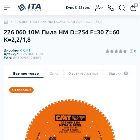
0
Курс €: 52 грн.
226.060.10M Пила HM D=254 F=30 Z=60 K=2,2/1,8
226.060.10M Пила HM D=254 F=30 Z=60
K=2,2/1,8
Виробник:
CMT
0
Артикул:
226.060.10M
EAN:
8019296020489
Все про товар
Опис
Характеристики
Відгуки
0
Хіт продажів