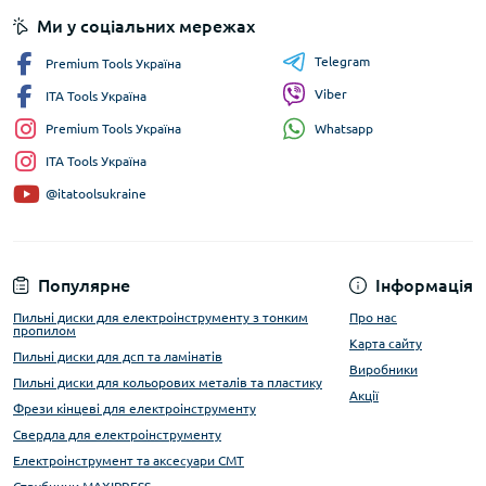
Ми у соціальних мережах
Telegram
Premium Tools Україна
Viber
ITA Tools Україна
Whatsapp
Premium Tools Україна
ITA Tools Україна
@itatoolsukraine
Популярне
Інформація
Пильні диски для електроінструменту з тонким
Про нас
пропилом
Карта сайту
Пильні диски для дсп та ламінатів
Виробники
Пильні диски для кольорових металів та пластику
Акції
Фрези кінцеві для електроінструменту
Свердла для електроінструменту
Електроінструмент та аксесуари CMT