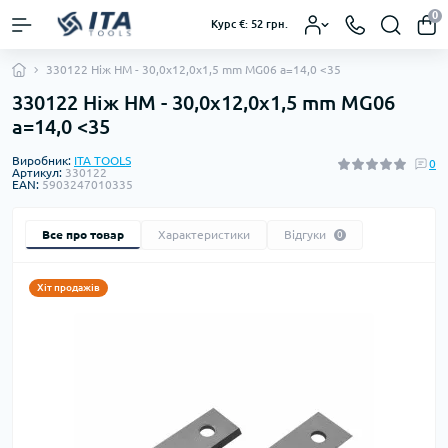
0
Курс €: 52 грн.
330122 Ніж HM - 30,0x12,0x1,5 mm MG06 a=14,0 <35
330122 Ніж HM - 30,0x12,0x1,5 mm MG06
a=14,0 <35
Виробник:
ITA TOOLS
0
Артикул:
330122
EAN:
5903247010335
Все про товар
Характеристики
Відгуки
0
Хіт продажів