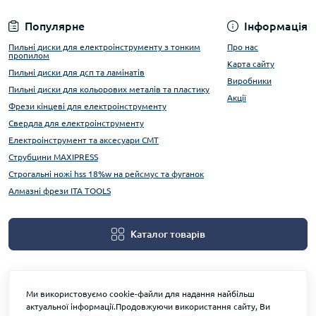
Популярне
Інформація
Пильні диски для електроінструменту з тонким
Про нас
пропилом
Карта сайту
Пильні диски для дсп та ламінатів
Виробники
Пильні диски для кольорових металів та пластику
Акції
Фрези кінцеві для електроінструменту
Свердла для електроінструменту
Електроінструмент та аксесуари CMT
Струбцини MAXIPRESS
Строгальні ножі hss 18%w на рейсмус та фуганок
Алмазні фрези ITA TOOLS
Каталог товарів
Ми використовуємо cookie-файли для надання найбільш
актуальної інформації.Продовжуючи використання сайту, Ви