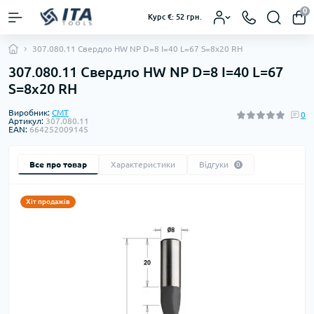
0
Курс €: 52 грн.
307.080.11 Свердло HW NP D=8 I=40 L=67 S=8x20 RH
307.080.11 Свердло HW NP D=8 I=40 L=67
S=8x20 RH
Виробник:
CMT
0
Артикул:
307.080.11
EAN:
664252009145
Все про товар
Характеристики
Відгуки
0
Хіт продажів