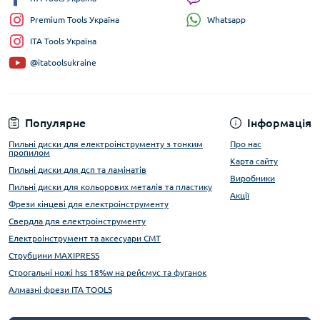
Whatsapp
Premium Tools Україна
ITA Tools Україна
@itatoolsukraine
Популярне
Інформація
Пильні диски для електроінструменту з тонким
Про нас
пропилом
Карта сайту
Пильні диски для дсп та ламінатів
Виробники
Пильні диски для кольорових металів та пластику
Акції
Фрези кінцеві для електроінструменту
Свердла для електроінструменту
Електроінструмент та аксесуари CMT
Струбцини MAXIPRESS
Строгальні ножі hss 18%w на рейсмус та фуганок
Алмазні фрези ITA TOOLS