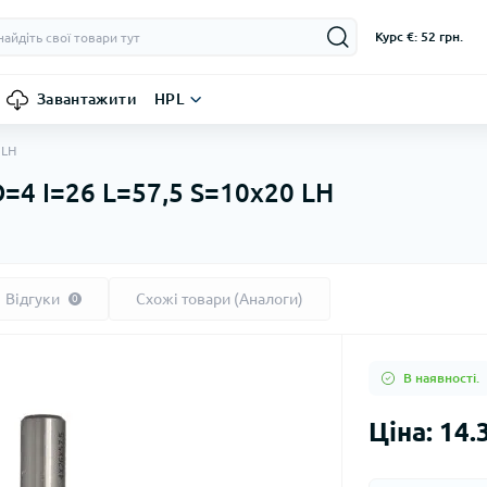
Курс €: 52 грн.
Завантажити
HPL
 LH
=4 I=26 L=57,5 S=10x20 LH
Відгуки
Схожі товари (Аналоги)
0
В наявності.
Ціна: 14.