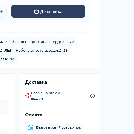
До кошика
а:
Загальна довжина свердла:
4
57,5
:
Робоча висота свердла:
Ліві
26
дла:
10
Доставка
Новою Поштою у
відділення
Оплата
Безготівковий розрахунок