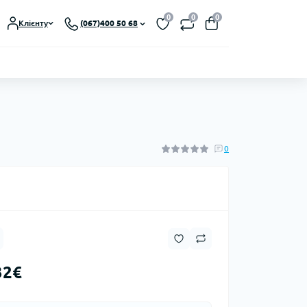
0
0
0
Клієнту
(067)400 50 68
0
32€