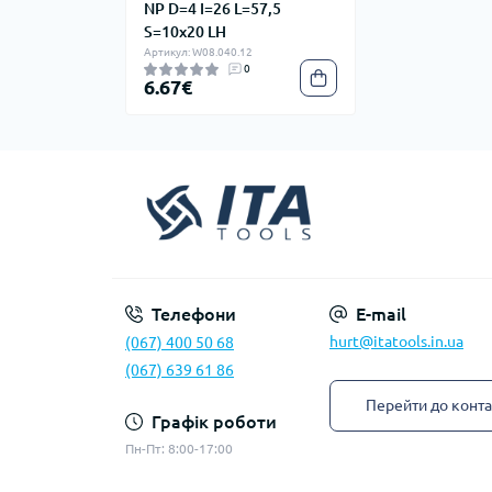
NP D=4 I=26 L=57,5
S=10x20 LH
Артикул: W08.040.12
0
6.67€
Телефони
E-mail
hurt@itatools.in.ua
(067) 400 50 68
(067) 639 61 86
Перейти до конта
Графік роботи
Пн-Пт: 8:00-17:00