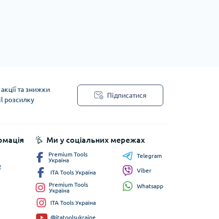
акції та знижки
Підписатися
il розсилку
рмація
Ми у соціальних мережах
Premium Tools
Telegram
Україна
у
Viber
ITA Tools Україна
Premium Tools
Whatsapp
Україна
ITA Tools Україна
@itatoolsukraine