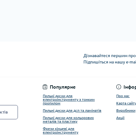
Дізнавайтеся першим про 
Підпишіться на нашу e-ma
Privacy Policy
Популярне
Інфо
Пильні диски для
Про нас
електроінструменту з тонким
пропилом
Карта сайт
Пильні диски для дсп та ламінатів
Виробники
ктів
Пильні диски для кольорових
Акції
металів та пластику
Фрези кінцеві для
електроінструменту