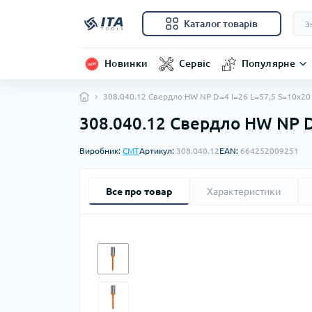
Каталог товарів
Новинки
Сервіс
Популярне
308.040.12 Свердло HW NP D=4 I=26 L=57,5 S=10x20
308.040.12 Свердло HW NP D
Виробник:
CMT
Артикул:
308.040.12
EAN:
664252009251
Все про товар
Характеристики