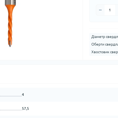
Діаметр свердл
Оберти свердла
Хвостовик свер
4
57,5