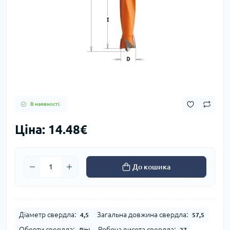
В наявності.
Ціна: 14.48€
До кошика
Діаметр свердла:
Загальна довжина свердла:
4,5
57,5
Оберти свердла:
Робоча висота свердла:
Ліві
27