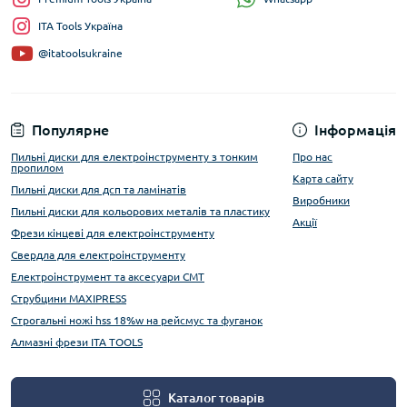
ITA Tools Україна
@itatoolsukraine
Популярне
Інформація
Пильні диски для електроінструменту з тонким
Про нас
пропилом
Карта сайту
Пильні диски для дсп та ламінатів
Виробники
Пильні диски для кольорових металів та пластику
Акції
Фрези кінцеві для електроінструменту
Свердла для електроінструменту
Електроінструмент та аксесуари CMT
Струбцини MAXIPRESS
Строгальні ножі hss 18%w на рейсмус та фуганок
Алмазні фрези ITA TOOLS
Каталог товарів