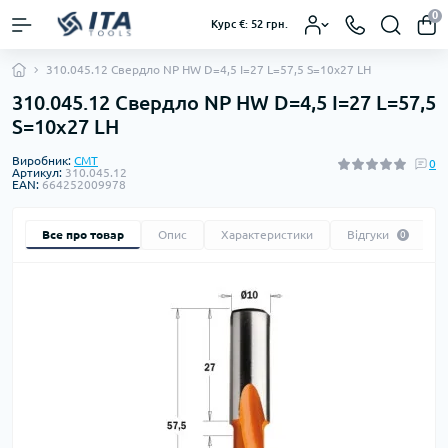
0
Курс €: 52 грн.
310.045.12 Свердло NP HW D=4,5 I=27 L=57,5 S=10x27 LH
310.045.12 Свердло NP HW D=4,5 I=27 L=57,5
S=10x27 LH
Виробник:
CMT
0
Артикул:
310.045.12
EAN:
664252009978
Все про товар
Опис
Характеристики
Відгуки
0