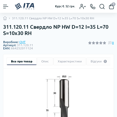
0
Курс €: 52 грн.
311.120.11 Свердло NP HW D=12 I=35 L=70 S=10x30 RH
311.120.11 Свердло NP HW D=12 I=35 L=70
S=10x30 RH
Виробник:
CMT
0
Артикул:
311.120.11
EAN:
664252011124
Все про товар
Опис
Характеристики
Відгуки
0