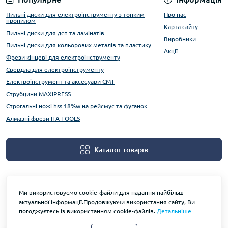
Пильні диски для електроінструменту з тонким
Про нас
пропилом
Карта сайту
Пильні диски для дсп та ламінатів
Виробники
Пильні диски для кольорових металів та пластику
Акції
Фрези кінцеві для електроінструменту
Свердла для електроінструменту
Електроінструмент та аксесуари CMT
Струбцини MAXIPRESS
Строгальні ножі hss 18%w на рейсмус та фуганок
Алмазні фрези ITA TOOLS
Каталог товарів
Ми використовуємо cookie-файли для надання найбільш
актуальної інформації.Продовжуючи використання сайту, Ви
погоджуєтесь із використанням cookie-файлів.
Детальніше
На основі OpenCart