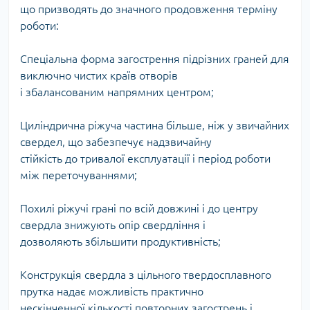
що призводять до значного продовження терміну
роботи:
Спеціальна форма загострення підрізних граней для
виключно чистих країв отворів
і збалансованим напрямних центром;
Циліндрична ріжуча частина більше, ніж у звичайних
свердел, що забезпечує надзвичайну
стійкість до тривалої експлуатації і період роботи
між переточуваннями;
Похилі ріжучі грані по всій довжині і до центру
свердла знижують опір свердління і
дозволяють збільшити продуктивність;
Конструкція свердла з цільного твердосплавного
прутка надає можливість практично
нескінченної кількості повторних загострень і