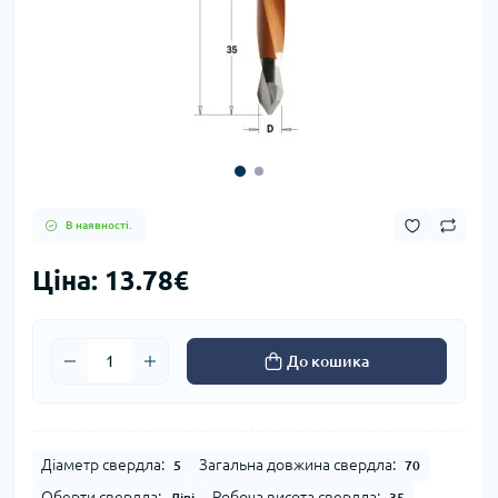
В наявності.
Ціна: 13.78€
До кошика
Діаметр свердла:
Загальна довжина свердла:
5
70
Оберти свердла:
Робоча висота свердла:
Ліві
35