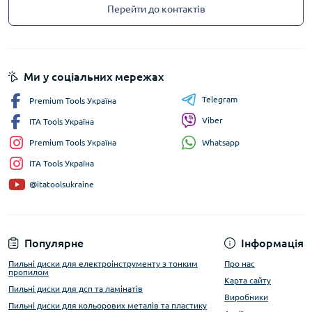
Перейти до контактів
Ми у соціальних мережах
Telegram
Premium Tools Україна
Viber
ITA Tools Україна
Whatsapp
Premium Tools Україна
ITA Tools Україна
@itatoolsukraine
Популярне
Інформація
Пильні диски для електроінструменту з тонким
Про нас
пропилом
Карта сайту
Пильні диски для дсп та ламінатів
Виробники
Пильні диски для кольорових металів та пластику