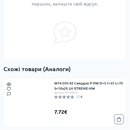
першим, залиште свій відгук.
Схожі товари (Аналоги)
W14.050.42 Свердло P HW D=5 I=35 L=70
S=10x20 LH XTREME-HW
Артикул: W14.050.42
0
7.72€