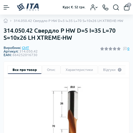
0
Курс €: 52 грн.
314.050.42 Свердло P HW D=5 I=35 L=70 S=10x26 LH XTREME-HW
314.050.42 Свердло P HW D=5 I=35 L=70
S=10x26 LH XTREME-HW
Виробник:
CMT
0
Артикул:
314.050.42
EAN:
664252016730
Все про товар
Опис
Характеристики
Відгуки
0