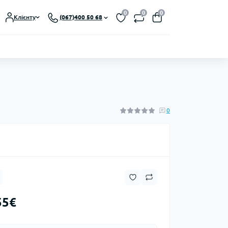
0
0
0
Клієнту
(067)400 50 68
0
55€