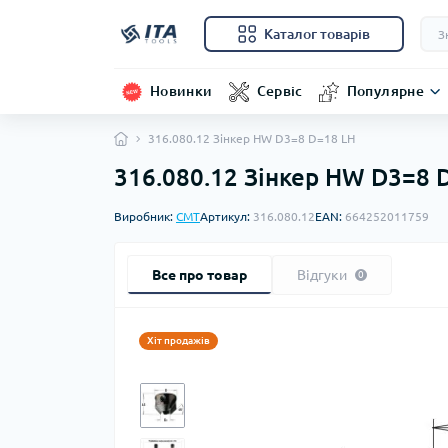
Каталог товарів
Новинки
Сервіс
Популярне
316.080.12 Зінкер HW D3=8 D=18 LH
316.080.12 Зінкер HW D3=8 
Виробник:
CMT
Артикул:
316.080.12
EAN:
664252011759
Все про товар
Відгуки
0
Хіт продажів