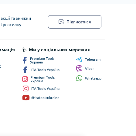
акції та знижки
Підписатися
il розсилку
рмація
Ми у соціальних мережах
Premium Tools
Telegram
Україна
у
Viber
ITA Tools Україна
Premium Tools
Whatsapp
Україна
ITA Tools Україна
@itatoolsukraine