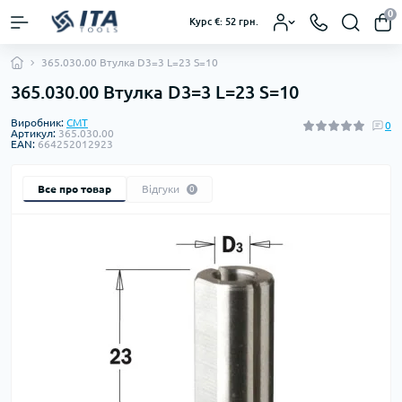
0
Курс €: 52 грн.
365.030.00 Втулка D3=3 L=23 S=10
365.030.00 Втулка D3=3 L=23 S=10
Виробник:
CMT
0
Артикул:
365.030.00
EAN:
664252012923
Все про товар
Відгуки
0