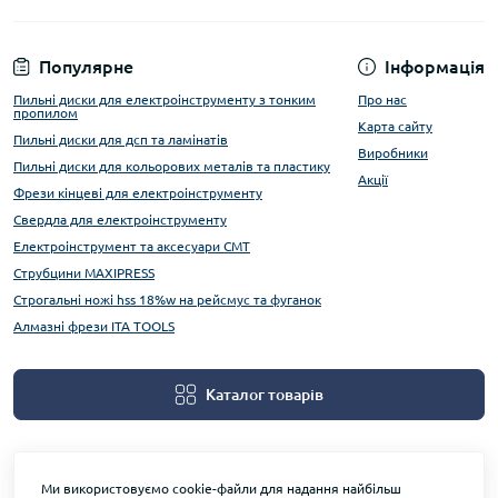
Популярне
Інформація
Пильні диски для електроінструменту з тонким
Про нас
пропилом
Карта сайту
Пильні диски для дсп та ламінатів
Виробники
Пильні диски для кольорових металів та пластику
Акції
Фрези кінцеві для електроінструменту
Свердла для електроінструменту
Електроінструмент та аксесуари CMT
Струбцини MAXIPRESS
Строгальні ножі hss 18%w на рейсмус та фуганок
Алмазні фрези ITA TOOLS
Каталог товарів
Ми використовуємо cookie-файли для надання найбільш