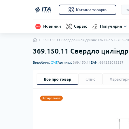
Каталог товарів
Новинки
Сервіс
Популярне
369.150.11 Свердло циліндричне HW D=15 L=70 S=1
369.150.11 Свердло цилінд
Виробник:
CMT
Артикул:
369.150.11
EAN:
664252013227
Все про товар
Опис
Характер
Хіт продажів