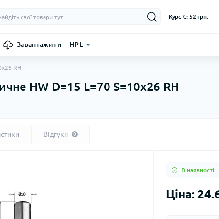
Курс €: 52 грн.
Завантажити
HPL
0x26 RH
ричне HW D=15 L=70 S=10x26 RH
истики
Відгуки
0
В наявності.
Ціна: 24.