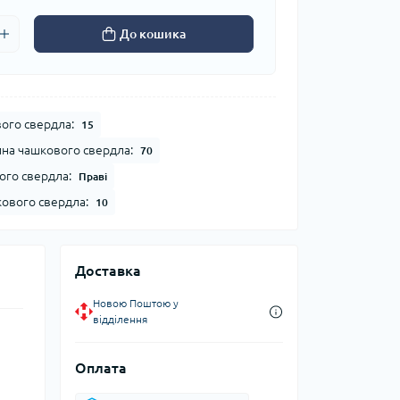
До кошика
ого свердла:
15
на чашкового свердла:
70
го свердла:
Праві
ового свердла:
10
Доставка
Новою Поштою у
відділення
Оплата