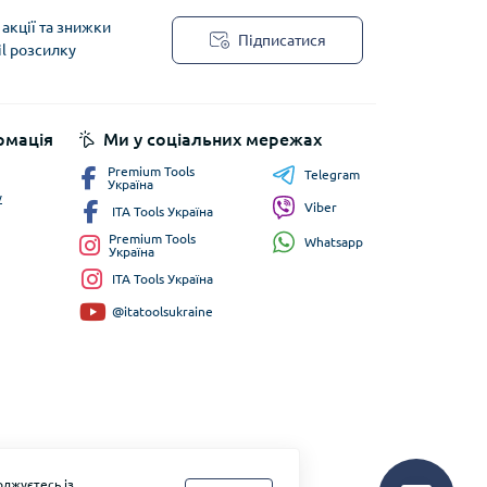
акції та знижки
Підписатися
il розсилку
рмація
Ми у соціальних мережах
Premium Tools
Telegram
Україна
у
Viber
ITA Tools Україна
Premium Tools
Whatsapp
Україна
ITA Tools Україна
@itatoolsukraine
джуєтесь із