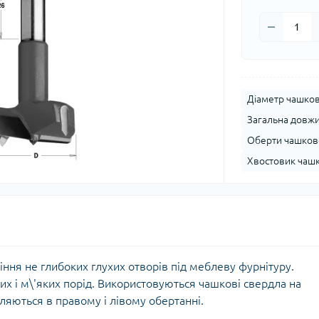
Діаметр чашков
Загальна довжи
Оберти чашково
Хвостовик чашк
ння не глибоких глухих отворів під меблеву фурнітуру.
х і м\'яких порід. Використовуються чашкові свердла на
ляються в правому і лівому обертанні.