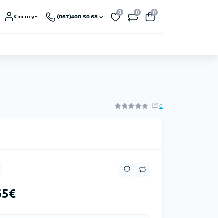
0
0
0
Клієнту
(067)400 50 68
0
65€