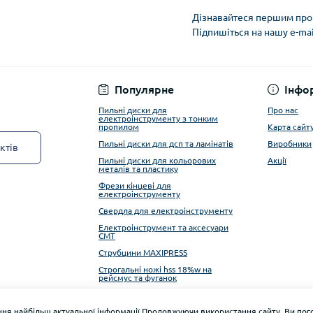
Дізнавайтеся першим про 
Підпишіться на нашу e-ma
Privacy Policy
Популярне
Інфо
Пильні диски для
Про нас
електроінструменту з тонким
пропилом
Карта сайт
Пильні диски для дсп та ламінатів
Виробники
ктів
Пильні диски для кольорових
Акції
металів та пластику
Фрези кінцеві для
електроінструменту
Свердла для електроінструменту
Електроінструмент та аксесуари
CMT
Струбцини MAXIPRESS
Строгальні ножі hss 18%w на
рейсмус та фуганок
Алмазні фрези ITA TOOLS
ня найбільш актуальної інформації.Продовжуючи використання сайту, Ви пого