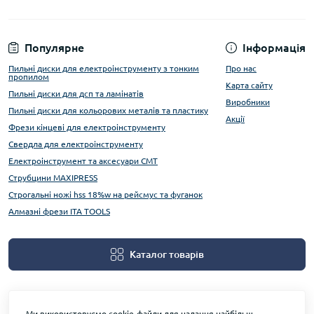
Популярне
Інформація
Пильні диски для електроінструменту з тонким
Про нас
пропилом
Карта сайту
Пильні диски для дсп та ламінатів
Виробники
Пильні диски для кольорових металів та пластику
Акції
Фрези кінцеві для електроінструменту
Свердла для електроінструменту
Електроінструмент та аксесуари CMT
Струбцини MAXIPRESS
Строгальні ножі hss 18%w на рейсмус та фуганок
Алмазні фрези ITA TOOLS
Каталог товарів
Ми використовуємо cookie-файли для надання найбільш