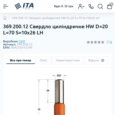
0
Курс €: 52 грн.
369.200.12 Свердло циліндричне HW D=20 L=70 S=10x26 LH
369.200.12 Свердло циліндричне HW D=20
L=70 S=10x26 LH
Виробник:
CMT
0
Артикул:
369.200.12
EAN:
664252013296
Все про товар
Опис
Характеристики
Відгуки
0