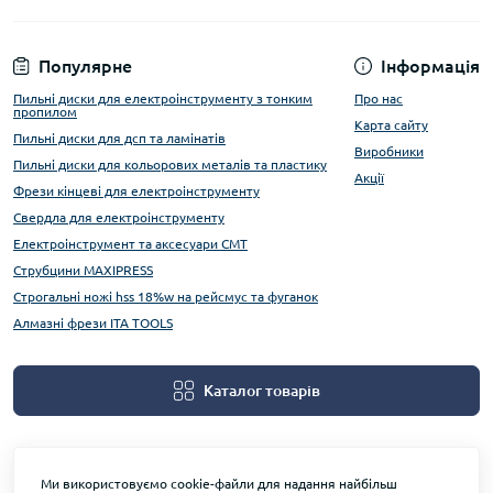
Популярне
Інформація
Пильні диски для електроінструменту з тонким
Про нас
пропилом
Карта сайту
Пильні диски для дсп та ламінатів
Виробники
Пильні диски для кольорових металів та пластику
Акції
Фрези кінцеві для електроінструменту
Свердла для електроінструменту
Електроінструмент та аксесуари CMT
Струбцини MAXIPRESS
Строгальні ножі hss 18%w на рейсмус та фуганок
Алмазні фрези ITA TOOLS
Каталог товарів
Ми використовуємо cookie-файли для надання найбільш