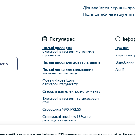
Дізнавайтеся першим про 
Підпишіться на нашу e-ma
Privacy Policy
Популярне
Інфо
Пильні диски для
Про нас
електроінструменту з тонким
пропилом
Карта сайт
Пильні диски для дсп та ламінатів
Виробники
ктів
Пильні диски для кольорових
Акції
металів та пластику
Фрези кінцеві для
електроінструменту
Свердла для електроінструменту
Електроінструмент та аксесуари
CMT
Струбцини MAXIPRESS
Строгальні ножі hss 18%w на
рейсмус та фуганок
Алмазні фрези ITA TOOLS
ня найбільш актуальної інформації.Продовжуючи використання сайту, Ви пого