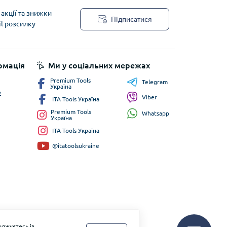
акції та знижки
Підписатися
il розсилку
рмація
Ми у соціальних мережах
Premium Tools
Telegram
Україна
у
Viber
ITA Tools Україна
Premium Tools
Whatsapp
Україна
ITA Tools Україна
@itatoolsukraine
джуєтесь із