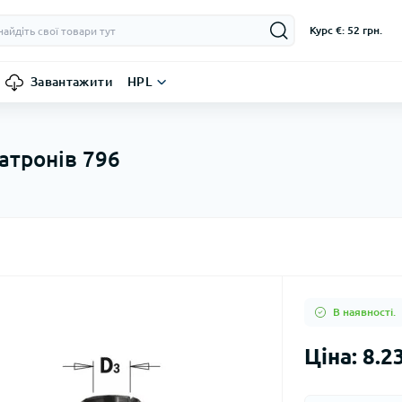
Курс €: 52 грн.
Завантажити
HPL
атронів 796
В наявності.
Ціна: 8.2