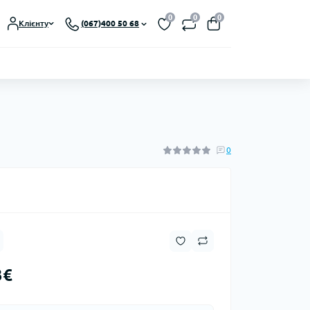
0
0
0
Клієнту
(067)400 50 68
0
3€