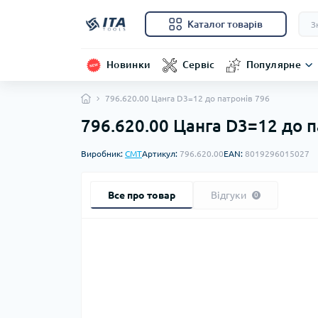
Каталог товарів
Новинки
Сервіс
Популярне
796.620.00 Цанга D3=12 до патронів 796
796.620.00 Цанга D3=12 до п
Виробник:
CMT
Артикул:
796.620.00
EAN:
8019296015027
Все про товар
Відгуки
0