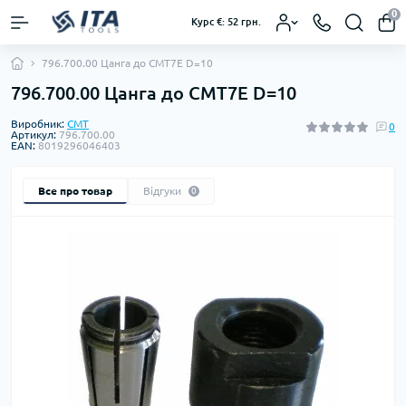
0
Курс €: 52 грн.
796.700.00 Цанга до CMT7E D=10
796.700.00 Цанга до CMT7E D=10
Виробник:
CMT
0
Артикул:
796.700.00
EAN:
8019296046403
Все про товар
Відгуки
0