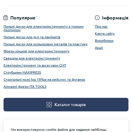
Популярне
Інформація
Пильні диски для електроінструменту з тонким
Про нас
пропилом
Карта сайту
Пильні диски для дсп та ламінатів
Виробники
Пильні диски для кольорових металів та пластику
Акції
Фрези кінцеві для електроінструменту
Свердла для електроінструменту
Електроінструмент та аксесуари CMT
Струбцини MAXIPRESS
Строгальні ножі hss 18%w на рейсмус та фуганок
Алмазні фрези ITA TOOLS
Каталог товарів
Ми використовуємо cookie-файли для надання найбільш