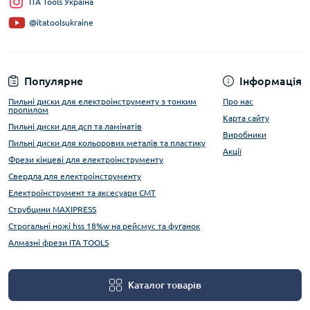
ITA Tools Україна
@itatoolsukraine
Популярне
Інформація
Пильні диски для електроінструменту з тонким
Про нас
пропилом
Карта сайту
Пильні диски для дсп та ламінатів
Виробники
Пильні диски для кольорових металів та пластику
Акції
Фрези кінцеві для електроінструменту
Свердла для електроінструменту
Електроінструмент та аксесуари CMT
Струбцини MAXIPRESS
Строгальні ножі hss 18%w на рейсмус та фуганок
Алмазні фрези ITA TOOLS
Каталог товарів