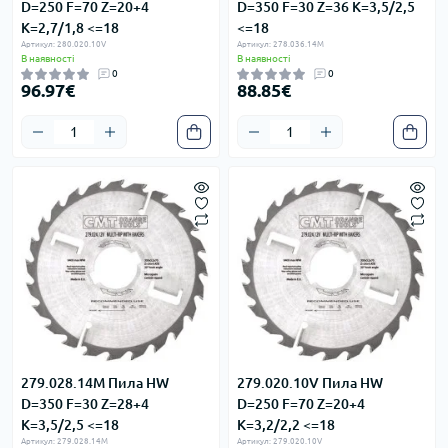
D=250 F=70 Z=20+4
D=350 F=30 Z=36 K=3,5/2,5
K=2,7/1,8 <=18
<=18
Артикул: 280.020.10V
Артикул: 278.036.14M
В наявності
В наявності
0
0
96.97€
88.85€
279.028.14M Пила HW
279.020.10V Пила HW
D=350 F=30 Z=28+4
D=250 F=70 Z=20+4
K=3,5/2,5 <=18
K=3,2/2,2 <=18
Артикул: 279.028.14M
Артикул: 279.020.10V