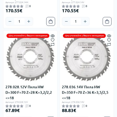
Артикул: 277.024.14M
Артикул: 277.024.14V
0
0
170.55€
170.55€
Ціну уточнюйте у Вашого менеджера
Ціну уточнюйте у Вашого менеджера
278.028.12V Пила HW
278.036.14V Пила HW
D=300 F=70 Z=28 K=3,2/2,2
D=350 F=70 Z=36 K=3,5/2,5
<=18
<=18
Артикул: 278.028.12V
Артикул: 278.036.14V
0
0
67.89€
88.83€