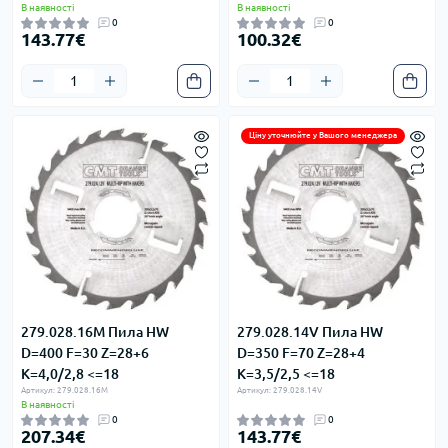
В наявності
В наявності
0
0
143.77€
100.32€
Ціну уточнюйте у Вашого менеджера
279.028.16M Пила HW
279.028.14V Пила HW
D=400 F=30 Z=28+6
D=350 F=70 Z=28+4
K=4,0/2,8 <=18
K=3,5/2,5 <=18
Артикул: 279.028.16M
Артикул: 279.028.14V
В наявності
0
0
207.34€
143.77€