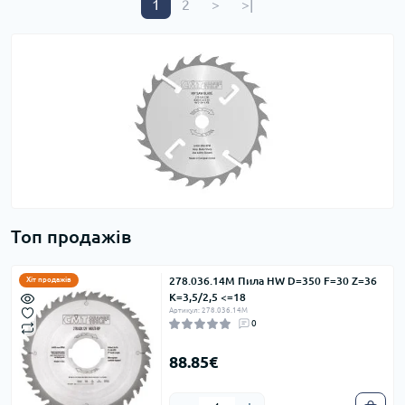
1
2
>
>|
Топ продажів
278.036.14M Пила HW D=350 F=30 Z=36
Хіт продажів
K=3,5/2,5 <=18
Артикул: 278.036.14M
0
88.85€