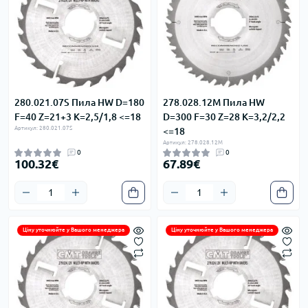
280.021.07S Пила HW D=180
278.028.12M Пила HW
F=40 Z=21+3 K=2,5/1,8 <=18
D=300 F=30 Z=28 K=3,2/2,2
Артикул: 280.021.07S
<=18
Артикул: 278.028.12M
0
0
100.32€
67.89€
Ціну уточнюйте у Вашого менеджера
Ціну уточнюйте у Вашого менеджера