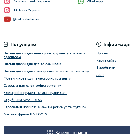
Whatsapp
Premium Tools Україна
ITA Tools Україна
@itatoolsukraine
Популярне
Інформація
Пильні диски для електроінструменту з тонким
Про нас
пропилом
Карта сайту
Пильні диски для дсп та ламінатів
Виробники
Пильні диски для кольорових металів та пластику
Акції
Фрези кінцеві для електроінструменту
Свердла для електроінструменту
Електроінструмент та аксесуари CMT
Струбцини MAXIPRESS
Строгальні ножі hss 18%w на рейсмус та фуганок
Алмазні фрези ITA TOOLS
Каталог товарів