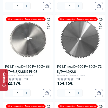
Ціну уточнюйте у Вашого менеджера
Ціну уточнюйте у Вашого менеджера
P01.Пила D=450 F= 30 Z= 66
P01.Пила D=500 F= 30 Z= 72
K/P=3,8/2,8NS PH03
K/P=4,0/2,8
Фільтр
Артикул: P01.450030066.00W
Артикул: P01.500030072.00W
0
0
122.17€
154.15€
Ціну уточнюйте у Вашого менеджера
Ціну уточнюйте у Вашого менеджера