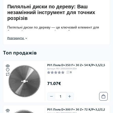
Пиляльні диски по дереву: Ваш
незамінний інструмент для точних
розрізів
Пиляльні диски по дереву — це ключовий елемент для
будь-якої пилки, призначеної для роботи з деревиною.
Вони забезпечують чисті, точні та ефективні розрізи,
Розгорнути
незалежно від того, працюєте ви з м'якими породами
дерева, твердою деревиною, фанерою або іншими
деревними матеріалами. Правильно підібраний
пиляльний диск не тільки підвищує якість вашої роботи,
Топ продажів
але й значно продовжує термін служби вашого
інструменту.
P01.Пила D=350 F= 30 Z= 54 K/P=3,5/2,5
Основні характеристики та види
Артикул: P01.350030054.00W
0
При виборі пиляльного диска по дереву важливо звертати
увагу на декілька ключових параметрів:
71.07€
Діаметр диска:
Повинен відповідати специфікаціям
вашої пилки.
Кількість зубів:
Впливає на якість розрізу та швидкість
роботи. Диски з меншою кількістю зубів (наприклад,
24-40) ідеально підходять для швидкого чорнового
P01.Пила D=300 F= 30 Z= 72 K/P=3,2/2,2
різу, тоді як диски з більшою кількістю зубів (від 60 і