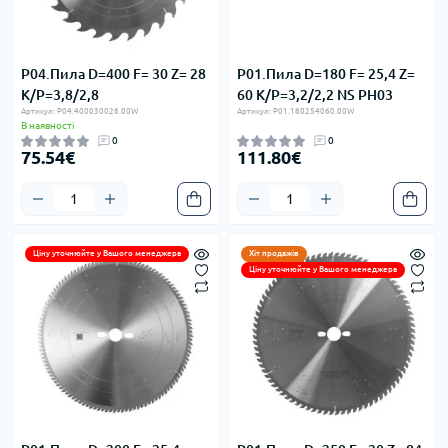
P04.Пила D=400 F= 30 Z= 28
P01.Пила D=180 F= 25,4 Z=
K/P=3,8/2,8
60 K/P=3,2/2,2 NS PH03
Артикул: P04.400030028.00W
Артикул: P01.180254060.00W
В наявності
0
0
75.54€
111.80€
Ціну уточнюйте у Вашого менеджера
Хіт продажів
Ціну уточнюйте у Вашого менеджера