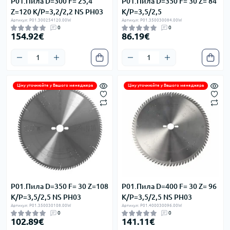
P01.Пила D=300 F= 25,4
P01.Пила D=350 F= 30 Z= 84
Z=120 K/P=3,2/2,2 NS PH03
K/P=3,5/2,5
Артикул: P01.300254120.00W
Артикул: P01.350030084.00W
0
0
154.92€
86.19€
Ціну уточнюйте у Вашого менеджера
Ціну уточнюйте у Вашого менеджера
P01.Пила D=350 F= 30 Z=108
P01.Пила D=400 F= 30 Z= 96
K/P=3,5/2,5 NS PH03
K/P=3,5/2,5 NS PH03
Артикул: P01.350030108.00W
Артикул: P01.400030096.00W
0
0
102.89€
141.11€