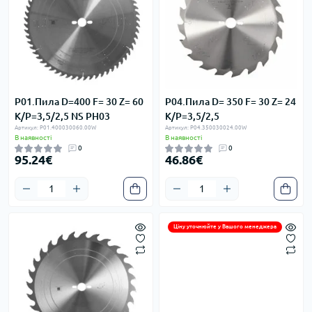
P01.Пила D=400 F= 30 Z= 60
P04.Пила D= 350 F= 30 Z= 24
K/P=3,5/2,5 NS PH03
K/P=3,5/2,5
Артикул: P01.400030060.00W
Артикул: P04.350030024.00W
В наявності
В наявності
0
0
95.24€
46.86€
Ціну уточнюйте у Вашого менеджера