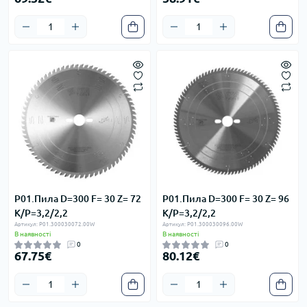
P01.Пила D=300 F= 30 Z= 72
P01.Пила D=300 F= 30 Z= 96
K/P=3,2/2,2
K/P=3,2/2,2
Артикул: P01.300030072.00W
Артикул: P01.300030096.00W
В наявності
В наявності
0
0
67.75€
80.12€