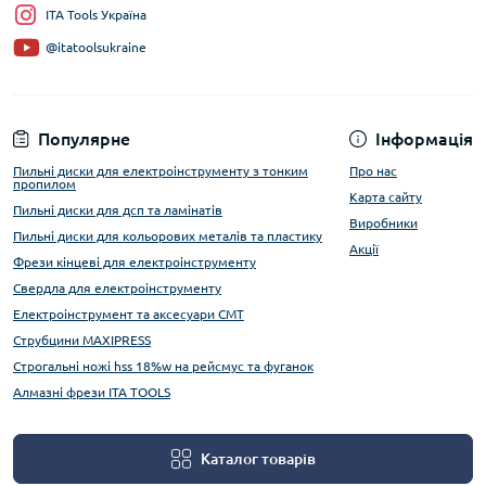
ITA Tools Україна
@itatoolsukraine
Популярне
Інформація
Пильні диски для електроінструменту з тонким
Про нас
пропилом
Карта сайту
Пильні диски для дсп та ламінатів
Виробники
Пильні диски для кольорових металів та пластику
Акції
Фрези кінцеві для електроінструменту
Свердла для електроінструменту
Електроінструмент та аксесуари CMT
Струбцини MAXIPRESS
Строгальні ножі hss 18%w на рейсмус та фуганок
Алмазні фрези ITA TOOLS
Каталог товарів