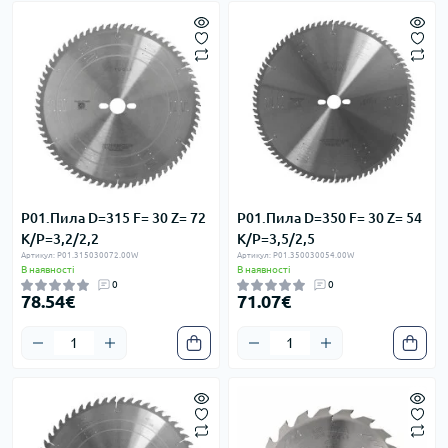
P01.Пила D=315 F= 30 Z= 72
P01.Пила D=350 F= 30 Z= 54
K/P=3,2/2,2
K/P=3,5/2,5
Артикул: P01.315030072.00W
Артикул: P01.350030054.00W
В наявності
В наявності
0
0
78.54€
71.07€