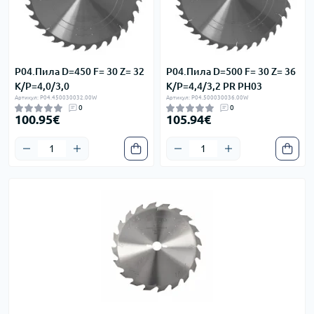
P04.Пила D=450 F= 30 Z= 32
P04.Пила D=500 F= 30 Z= 36
K/P=4,0/3,0
K/P=4,4/3,2 PR PH03
Артикул: P04.450030032.00W
Артикул: P04.500030036.00W
0
0
100.95€
105.94€