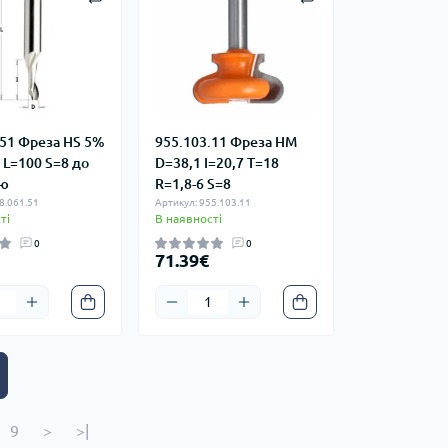
.51 Фреза HS 5%
955.103.11 Фреза HM
 L=100 S=8 до
D=38,1 I=20,7 T=18
ію
R=1,8-6 S=8
8.061.51
Артикул: 955.103.11
ті
В наявності
0
0
71.39€
9
>
>|