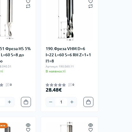
.51 Фреза HS 5%
190.Фреза VHM D=6
 L=60 S=8 до
I=22 L=60 S=6 RH Z=1+1
ію
I1=8
8.040.51
Артикул: 190.060.11
ті
В наявності
0
0
28.48€
ажів