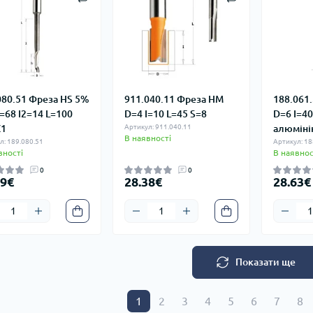
080.51 Фреза HS 5%
911.040.11 Фреза HM
188.061
I=68 I2=14 L=100
D=4 I=10 L=45 S=8
D=6 I=40
Z1
Артикул: 911.040.11
алюмін
В наявності
л: 189.080.51
Артикул: 18
вності
В наявнос
0
0
39€
28.38€
28.63€
Показати ще
1
2
3
4
5
6
7
8