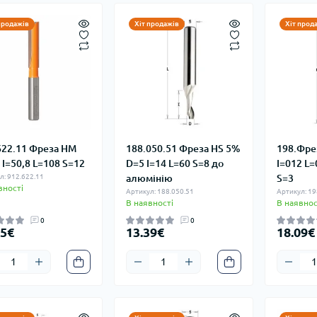
продажів
Хіт продажів
Хіт прод
622.11 Фреза HM
188.050.51 Фреза HS 5%
198.Фре
 I=50,8 L=108 S=12
D=5 I=14 L=60 S=8 до
I=012 L=
л: 912.622.11
алюмінію
S=3
вності
Артикул: 188.050.51
Артикул: 19
В наявності
В наявнос
0
0
35€
13.39€
18.09€