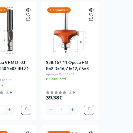
ажів
Хіт продажів
за VHM D=03
938.167.11 Фреза HM
050 S=03 RH Z1
R=2 D=16,7 I=12,7 S=8
Артикул: 938.167.11
В наявності
8.030.11
ті
0
0
39.38€