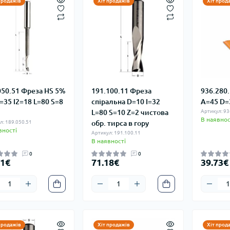
продажів
Хіт продажів
Хіт прод
050.51 Фреза HS 5%
191.100.11 Фреза
936.280
I=35 I2=18 L=80 S=8
спіральна D=10 I=32
A=45 D=3
L=80 S=10 Z=2 чистова
Артикул: 93
В наявнос
л: 189.050.51
обр. тирса в гору
вності
Артикул: 191.100.11
В наявності
0
0
71€
71.18€
39.73€
продажів
Хіт продажів
Хіт прод