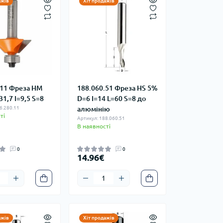
ажів
Хіт продажів
.11 Фреза HM
188.060.51 Фреза HS 5%
1,7 I=9,5 S=8
D=6 I=14 L=60 S=8 до
6.280.11
алюмінію
ті
Артикул: 188.060.51
В наявності
0
0
14.96€
ажів
Хіт продажів