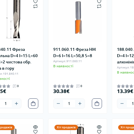
840.11 Фреза
911.060.11 Фреза HM
188.040
альна D=4 I=15 L=60
D=6 I=16 L=50,8 S=8
D=4 I=12
Z=2 чистова обр.
Артикул: 911.060.11
алюмін
В наявності
 в гору
Артикул: 18
В наявнос
л: 191.840.11
вності
0
0
85€
30.38€
13.39€
продажів
Хіт продажів
Хіт прод