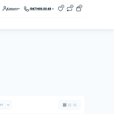
0
0
0
Клієнту
(067)400 50 68