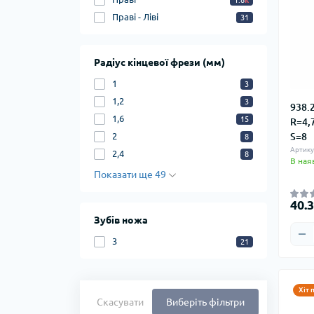
1.8
k
Праві - Ліві
31
Радіус кінцевої фрези (мм)
1
3
1,2
3
938.
1,6
15
R=4,
2
S=8
8
Артику
2,4
8
В ная
Показати ще 49
40.
Зубів ножа
3
21
Хіт 
Скасувати
Виберіть фільтри