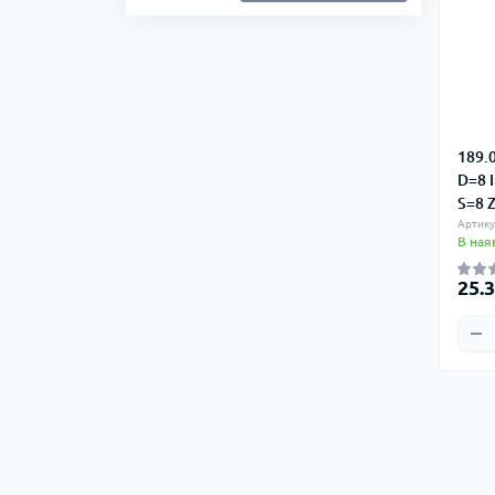
189.
D=8 
S=8 
Артику
В ная
25.