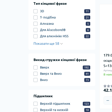
Тип кінцевої фрези
3D
11
T- подібна
21
Алмазна
5
Для Alucobond®
6
Для алюмінію HSS
22
Показати ще 58
179.
Викид стружки кінцевої фрези
осци
S=13
Вверх
192
Артику
Вверх та Вниз
41
В ная
Вниз
73
42.
Підшипник
Верхній підшипник
123
Верхній та нижній
18