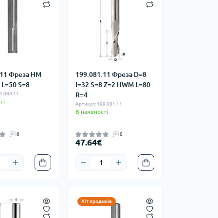
.11 Фреза HM
199.081.11 Фреза D=8
 L=50 S=8
I=32 S=8 Z=2 HWM L=80
1.080.11
R=4
ті
Артикул: 199.081.11
В наявності
0
0
47.64€
Хіт продажів