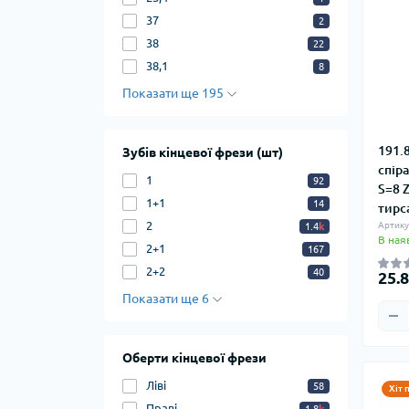
37
2
38
22
38,1
8
Показати ще 195
191.
Зубів кінцевої фрези (шт)
спір
1
92
S=8 
1+1
14
тирса
2
Артику
1.4
k
В ная
2+1
167
2+2
40
25.
Показати ще 6
Оберти кінцевої фрези
Ліві
58
Хіт 
Праві