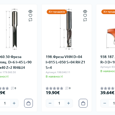
Хіт продажів
Хіт прод
060.50 Фреза
198.Фреза VHM D=04
938.187
ляц. D=6 I=45 L=90
I=015 L=050 S=04 RH Z1
R=3 D=18
x40 Z=2 RH&LH
S=4
Артикул: 93
В наявнос
л: 179.060.50
Артикул: 198.040.11
вності
В наявності
0
0
19€
19.90€
39.64€