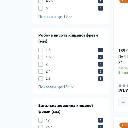
Хіт 
4,76
1
5
4
Показати ще 19
Робоча висота кінцевої фрези
(мм)
1,5
189.
3
D=5 
1,6
2
Z1
2
5
Артику
2,4
2
В ная
2,5
3
Показати ще 151
20.
Загальна довжина кінцевої
фрези (мм)
12
1
Хіт 
25,4
1