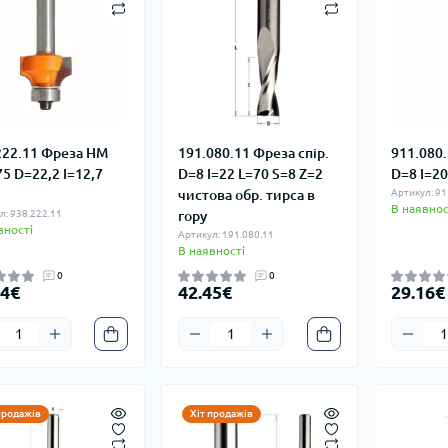
222.11 Фреза HM
191.080.11 Фреза спір.
911.080
75 D=22,2 I=12,7
D=8 I=22 L=70 S=8 Z=2
D=8 I=20
чистова обр. тирса в
Артикул: 91
В наявнос
л: 938.222.11
гору
вності
Артикул: 191.080.11
В наявності
0
0
34€
42.45€
29.16€
продажів
Хіт продажів