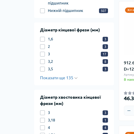
підшипник
Нижній підшипник
Хіт 
507
Діаметр кінцевої фрези (мм)
1,6
3
2
3
3
17
3,2
8
912.
D=12
3,5
3
Артику
Показати ще 135
В ная
Діаметр хвостовика кінцевої
46.
фрези (мм)
3
3
3,18
1
4
4