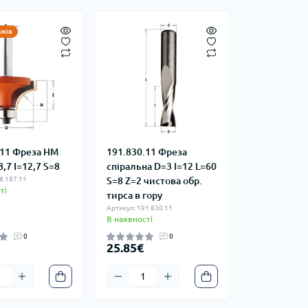
ажів
.11 Фреза HM
191.830.11 Фреза
,7 I=12,7 S=8
спіральна D=3 I=12 L=60
8.187.11
S=8 Z=2 чистова обр.
ті
тирса в гору
Артикул: 191.830.11
В наявності
0
0
25.85€