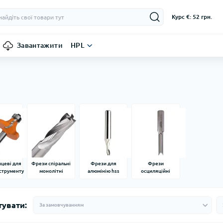
Курс €: 52 грн.
Завантажити
HPL
нцеві для
Фрези спіральні
Фрези для
Фрези
струменту
монолітні
алюмінію hss
осциляційні
тувати: