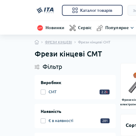
Каталог товарів
Новинки
Сервіс
Популярне
ФРЕЗИ КІНЦЕВІ
Фрези кінцеві CMT
Фрези кінцеві CMT
Фільтр
Виробник
CMT
2.2
k
Фрези кі
електроін
Наявність
Є в наявності
281
Сор