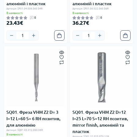
алюміній і пластик
алюміній і пластик
Артикул: SP01.04.008.060.04R
Артикул: SP01.06.022.060.06R
В наявності
В наявності
0
0
23.43€
36.27€
SQ01. Фреза VHM Z2 D= 3
SQ01. Фреза VHM Z2 D=12
I=12 L=60 S= 6 RH позитив,
I=25 L=70 S=12 RH позитив,
для алюмінію
mirror finish, алюміній та
Артикул: SQ01.03.012.060.06R
пластик
В наявності
Артикул: SQ01.12.025.070.12R