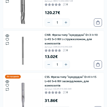
Артикул: SR33.12.032.080.12R
0
120.27€
CNR. Фреза типу "кукурудза" D=3 I=10
L=45 S=3 RH з стружколомом, для
композитів
Артикул: CNR.03.010.045.03R
0
13.02€
CSS. Фреза типу "кукурудза" D=4 I=15
Хіт продажів
L=60 S=6 RH засвердлювач, для
композитів
Артикул: CSS.04.015.060.06R
0
31.86€