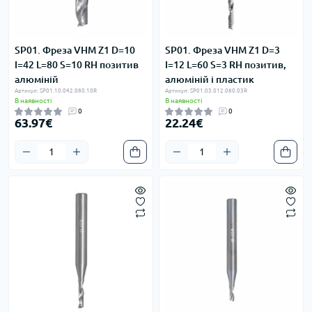
SP01. Фреза VHM Z1 D=10
SP01. Фреза VHM Z1 D=3
I=42 L=80 S=10 RH позитив
I=12 L=60 S=3 RH позитив,
алюміній
алюміній і пластик
Артикул: SP01.10.042.080.10R
Артикул: SP01.03.012.060.03R
В наявності
В наявності
0
0
63.97€
22.24€