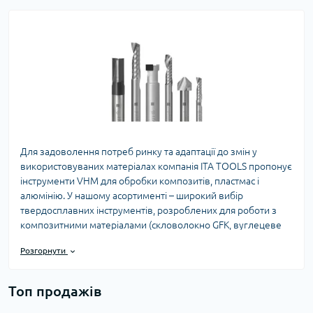
Для задоволення потреб ринку та адаптації до змін у
використовуваних матеріалах компанія ITA TOOLS пропонує
інструменти VHM для обробки композитів, пластмас і
алюмінію. У нашому асортименті – широкий вибір
твердосплавних інструментів, розроблених для роботи з
композитними матеріалами (скловолокно GFK, вуглецеве
волокно CFK, текстоліт, бакеліт, HPL, стільникові структури),
Розгорнути
пластмасами (поліетилен PE, полікарбонат PW, поліамід ПА,
ABS, POM, PMMA, ПВХ, ПЕТ, полістирол, акрил), а також з
DIBOND®
та алюмінієм (PA1, PA6, PA7, PA11 тощо).
Топ продажів
Завдяки спеціальному зносостійкому сплаву карбіду