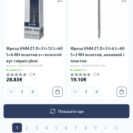
Фреза VHM Z1 D=3 I=12 L=60
Фреза VHM Z1 D=3 I=6 L=60
S=6 RH позитив s=>пологий
S=3 RH позитив, алюміній і
кут спіралі plexi
пластик
Артикул: ST28.03.012.060.06RE
Артикул: 198.03.006.060.03Ra
В наявності
В наявності
0
0
28.83€
19.10€
Показати ще
1
2
3
4
5
6
7
8
9
>
>|