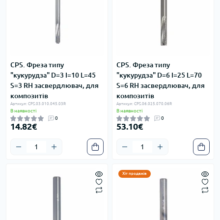
CPS. Фреза типу
CPS. Фреза типу
"кукурудза" D=3 I=10 L=45
"кукурудза" D=6 I=25 L=70
S=3 RH засвердлювач, для
S=6 RH засвердлювач, для
композитів
композитів
Артикул: CPS.03.010.045.03R
Артикул: CPS.06.025.070.06R
В наявності
В наявності
0
0
14.82€
53.10€
Хіт продажів