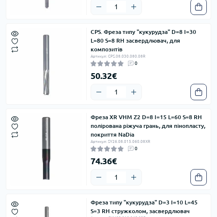
CPS. Фреза типу "кукурудза" D=8 I=30
L=80 S=8 RH засвердлювач, для
композитів
Артикул: CPS.08.030.080.08R
0
50.32€
Фреза XR VHM Z2 D=8 I=15 L=60 S=8 RH
полірована ріжуча грань, для пінопласту,
покриття NaDia
Артикул: SY26.08.015.060.08XR
0
74.36€
Фреза типу "кукурудза" D=3 I=10 L=45
S=3 RH стружколом, засвердлювач