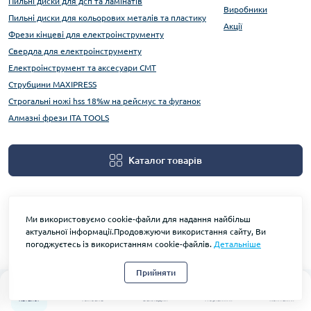
Пильні диски для дсп та ламінатів
Виробники
Пильні диски для кольорових металів та пластику
Акції
Фрези кінцеві для електроінструменту
Свердла для електроінструменту
Електроінструмент та аксесуари CMT
Струбцини MAXIPRESS
Строгальні ножі hss 18%w на рейсмус та фуганок
Алмазні фрези ITA TOOLS
Каталог товарів
Ми використовуємо cookie-файли для надання найбільш
актуальної інформації.Продовжуючи використання сайту, Ви
погоджуєтесь із використанням cookie-файлів.
Детальніше
На основі OpenCart
Прийняти
0
0
Каталог
Головна
Закладки
Порівняти
Контакти