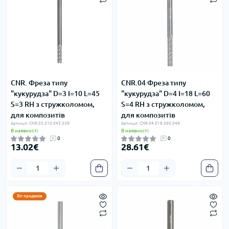
CNR. Фреза типу
CNR.04 Фреза типу
"кукурудза" D=3 I=10 L=45
"кукурудза" D=4 I=18 L=60
S=3 RH з стружколомом,
S=4 RH з стружколомом,
для композитів
для композитів
Артикул: CNR.03.010.045.03R
Артикул: CNR.04.018.060.04R
В наявності
В наявності
0
0
13.02€
28.61€
Хіт продажів