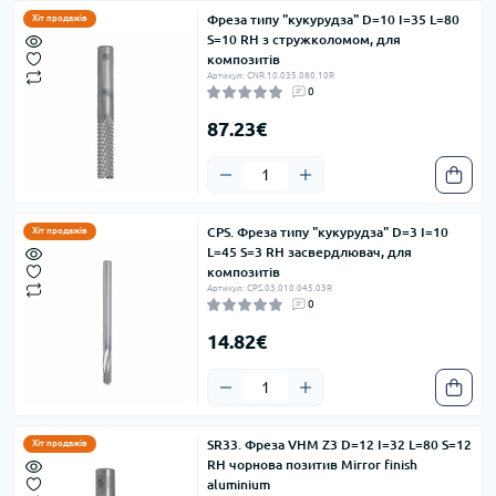
вольфраму наші інструменти мають тривалий термін
Фреза типу "кукурудза" D=10 I=35 L=80
Хіт продажів
служби. Великий вибір геометрій і розмірів дозволяє знайти
S=10 RH з стружколомом, для
композитів
оптимальне рішення для будь-яких завдань. Усі інструменти
Артикул: CNR.10.035.080.10R
виробляються на заводі ITA TOOLS у місті Мелець, що
0
забезпечує оперативне виконання замовлень.
87.23€
Кваліфіковані спеціалісти готові надати професійні
консультації та забезпечити високий рівень обслуговування
наших клієнтів.
CPS. Фреза типу "кукурудза" D=3 I=10
Хіт продажів
L=45 S=3 RH засвердлювач, для
композитів
Артикул: CPS.03.010.045.03R
0
14.82€
SR33. Фреза VHM Z3 D=12 I=32 L=80 S=12
Хіт продажів
RH чорнова позитив Mirror finish
aluminium