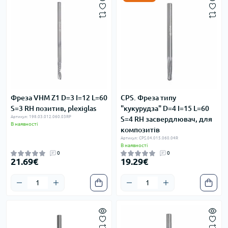
Фреза VHM Z1 D=3 I=12 L=60
CPS. Фреза типу
S=3 RH позитив, plexiglas
"кукурудза" D=4 I=15 L=60
Артикул: 198.03.012.060.03RP
S=4 RH засвердлювач, для
В наявності
композитів
Артикул: CPS.04.015.060.04R
В наявності
0
0
21.69€
19.29€