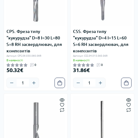
CPS. Фреза типу
CSS. Фреза типу
"кукурудза" D=8 I=30 L=80
"кукурудза" D=4 I=15 L=60
S=8 RH засвердлювач, для
S=6 RH засвердлювач, для
композитів
композитів
Артикул: CPS.08.030.080.08R
Артикул: CSS.04.015.060.06R
В наявності
В наявності
0
0
50.32€
31.86€