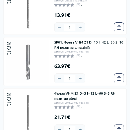
Артикул: CNV.03.010.045.03R
0
13.91€
SP01. Фреза VHM Z1 D=10 I=42 L=80 S=10
RH позитив алюміній
Артикул: SP01.10.042.080.10R
0
63.97€
Фреза VHM Z1 D=3 I=12 L=60 S=3 RH
позитив plexi
Артикул: ST01.03.012.060.03R
0
21.71€