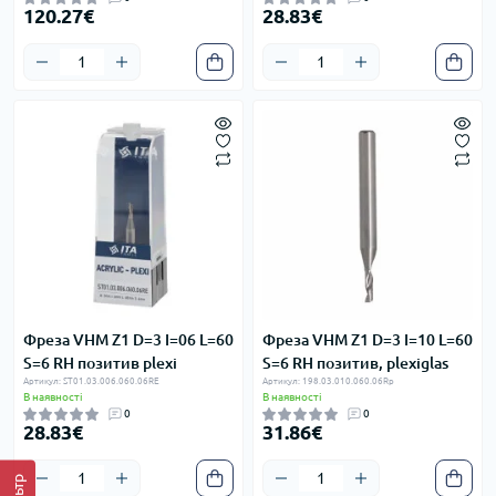
120.27€
28.83€
Фреза VHM Z1 D=3 I=06 L=60
Фреза VHM Z1 D=3 I=10 L=60
S=6 RH позитив plexi
S=6 RH позитив, plexiglas
Артикул: ST01.03.006.060.06RE
Артикул: 198.03.010.060.06Rp
В наявності
В наявності
0
0
28.83€
31.86€