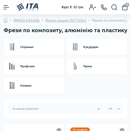
0
Курс €: 52 грн.
ФРЕЗИ КІНЦЕВІ
Фрези кінцеві ITA TOOLS
Фрези по композиту, а
Фрези по композиту, алюмінію та пластику
Спіральні
Кукурудзи
Профільні
Прямі
Алмазні
Хіт продажів