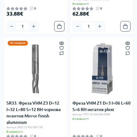
В наявності
0
0
33.88€
62.88€
Хіт продажів
SR33. Фреза VHM Z3 D=12
Фреза VHM Z1 D=3 I=06 L=60
I=32 L=80 S=12 RH чорнова
S=6 RH негатив plexi
Артикул: ST51.03.006.060.06RE
позитив Mirror finish
В наявності
aluminium
Артикул: SR33.12.032.080.12R
В наявності
0
0